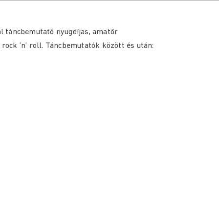
l táncbemutató nyugdíjas, amatőr
 rock ’n’ roll. Táncbemutatók között és után: