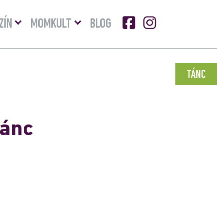
Menü
Menü
ZÍN
MOMKULT
BLOG
lenyitása
lenyitása
TÁNC
tánc