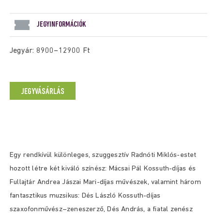
JEGYINFORMÁCIÓK
Jegyár: 8900–12900 Ft
JEGYVÁSÁRLÁS
Egy rendkívül különleges, szuggesztív Radnóti Miklós-estet
hozott létre két kiváló színész: Mácsai Pál Kossuth-díjas és
Fullajtár Andrea Jászai Mari-díjas művészek, valamint három
fantasztikus muzsikus: Dés László Kossuth-díjas
szaxofonművész–zeneszerző, Dés András, a fiatal zenész