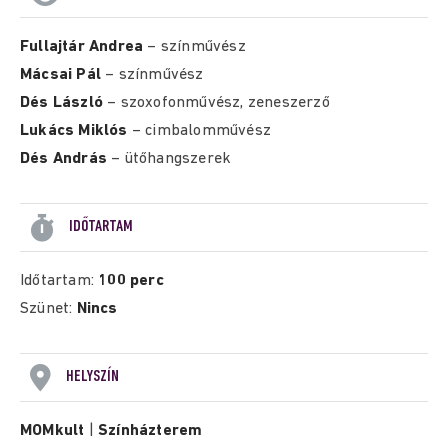
Fullajtár Andrea
– színművész
Mácsai Pál
– színművész
Dés László
– szoxofonművész, zeneszerző
Lukács Miklós
– cimbalomművész
Dés András
– ütőhangszerek
IDŐTARTAM
Időtartam:
100 perc
Szünet:
Nincs
HELYSZÍN
MOMkult
|
Színházterem