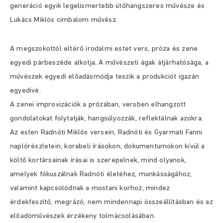
generáció egyik legelismertebb ütőhangszeres művésze és
Lukács Miklós cimbalom művész.
A megszokottól eltérő irodalmi estet vers, próza és zene
egyedi párbeszéde alkotja. A művészeti ágak átjárhatósága, a
művészek egyedi előadásmódja teszik a produkciót igazán
egyedivé.
A zenei improvizációk a prózában, versben elhangzott
gondolatokat folytatják, hangsúlyozzák, reflektálnak azokra.
Az esten Radnóti Miklós versein, Radnóti és Gyarmati Fanni
naplórészletein, korabeli írásokon, dokumentumokon kívül a
költő kortársainak írásai is szerepelnek, mind olyanok,
amelyek fókuszálnak Radnóti életéhez, munkásságához,
valamint kapcsolódnak a mostani korhoz, mindez
érdekfeszítő, megrázó, nem mindennapi összeállításban és az
előadóművészek érzékeny tolmácsolásában.