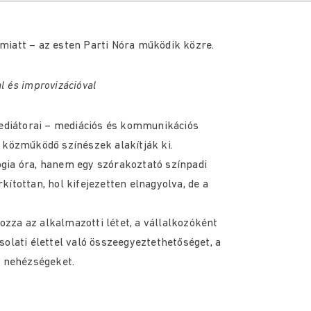
iatt – az esten Parti Nóra működik közre.
 és improvizációval
mediátorai – mediációs és kommunikációs
 közműködő színészek alakítják ki.
gia óra, hanem egy szórakoztató színpadi
ítottan, hol kifejezetten elnagyolva, de a
gozza az alkalmazotti létet, a vállalkozóként
olati élettel való összeegyeztethetőséget, a
s nehézségeket.