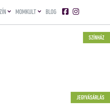
Menü
Menü
ZÍN
MOMKULT
BLOG
lenyitása
lenyitása
SZÍNHÁZ
JEGYVÁSÁRLÁS