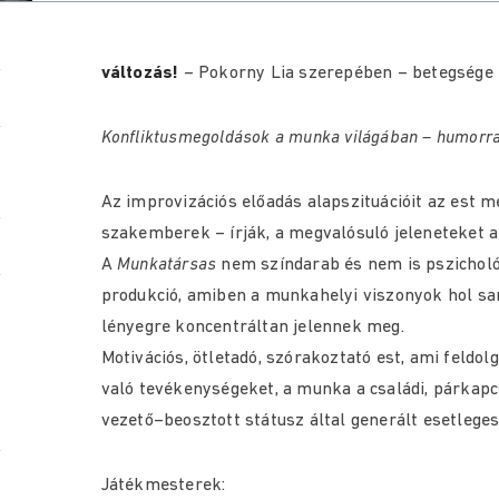
változás!
– Pokorny Lia szerepében – betegsége m
Konfliktusmegoldások a munka világában – humorral
Az improvizációs előadás alapszituációit az est 
szakemberek – írják, a megvalósuló jeleneteket a
A
Munkatársas
nem színdarab és nem is pszicholó
produkció, amiben a munkahelyi viszonyok hol sark
lényegre koncentráltan jelennek meg.
Motivációs, ötletadó, szórakoztató est, ami feldol
való tevékenységeket, a munka a családi, párkapcs
vezető–beosztott státusz által generált esetlege
Játékmesterek: