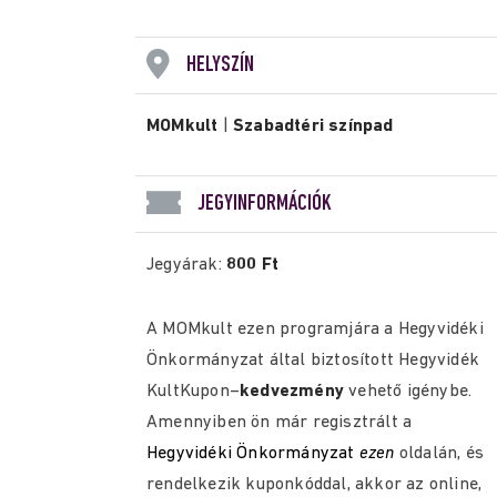
HELYSZÍN
MOMkult
|
Szabadtéri színpad
JEGYINFORMÁCIÓK
Jegyárak:
800 Ft
A MOMkult ezen programjára a Hegyvidéki
Önkormányzat által biztosított
Hegyvidék
KultKupon
–
kedvezmény
vehető igénybe.
Amennyiben ön már regisztrált a
Hegyvidéki Önkormányzat
ezen
oldalán, és
rendelkezik kuponkóddal, akkor az online,