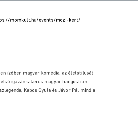
ps://momkult.hu/events/mozi-kert/
den ízében magyar komédia, az életstílusát
 első igazán sikeres magyar hangosfilm
észlegenda, Kabos Gyula és Jávor Pál mind a