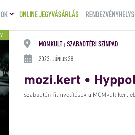
Menü
MOK
ONLINE JEGYVÁSÁRLÁS
RENDEZVÉNYHELYS
lenyitása
ÍV
MOMKULT
SZABADTÉRI SZÍNPAD
|
2023. JÚNIUS 28.
mozi.kert • Hyppoli
szabadtéri filmvetítések a MOMkult kertjé