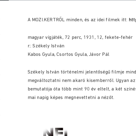
A MOZI.KERTRŐL minden, és az idei filmek itt:
htt
magyar vígjáték, 72 perc, 1931, 12, fekete-fehér
r.: Székely István
Kabos Gyula, Csortos Gyula, Jávor Pál
Székely István történelmi jelentőségű filmje min
megváltoztatni nem akaró kisemberről. Ugyan az
bemutatója óta több mint 90 év eltelt, a két szín
mai napig képes megnevettetni a nézőt.