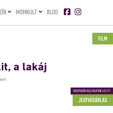
Menü
Menü
ZÍN
MOMKULT
BLOG
lenyitása
lenyitása
FILM
t, a lakáj
ben
HEGYVIDÉK KULTKUPON 400 FT
JEGYVÁSÁRLÁS