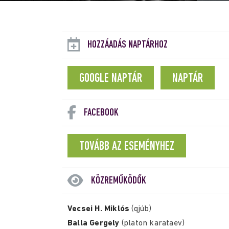
HOZZÁADÁS NAPTÁRHOZ
GOOGLE NAPTÁR
NAPTÁR
FACEBOOK
TOVÁBB AZ ESEMÉNYHEZ
KÖZREMŰKÖDŐK
Vecsei H. Miklós
(qjúb)
Balla Gergely
(platon karataev)