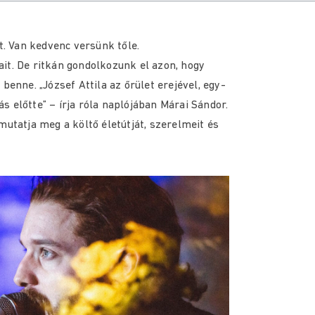
t. Van kedvenc versünk tőle.
it. De ritkán gondolkozunk el azon, hogy
benne. „József Attila az őrület erejével, egy-
 előtte” – írja róla naplójában Márai Sándor.
mutatja meg a költő életútját, szerelmeit és