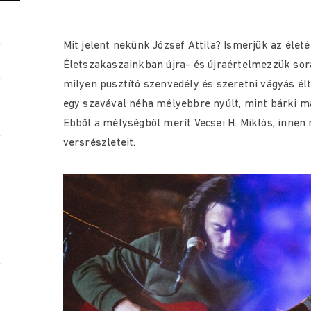
Mit jelent nekünk József Attila? Ismerjük az életé
Életszakaszainkban újra- és újraértelmezzük sora
milyen pusztító szenvedély és szeretni vágyás élt 
egy szavával néha mélyebbre nyúlt, mint bárki más
Ebből a mélységből merít Vecsei H. Miklós, innen 
versrészleteit.