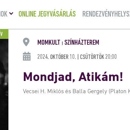
Menü
MOK
ONLINE JEGYVÁSÁRLÁS
RENDEZVÉNYHELYS
lenyitása
ÍV
MOMKULT
SZÍNHÁZTEREM
|
2024. OKTÓBER 10. | CSÜTÖRTÖK 20:00
Mondjad, Atikám!
Vecsei H. Miklós és Balla Gergely (Platon K