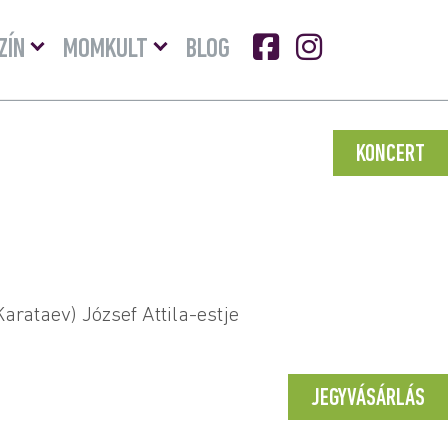
Menü
Menü
ZÍN
MOMKULT
BLOG
lenyitása
lenyitása
KONCERT
arataev) József Attila-estje
JEGYVÁSÁRLÁS