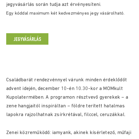
jegyvásárlás során tudja azt érvényesíteni.
Egy kóddal maximum két kedvezményes jegy vásárolható.
JEGYVÁSÁRLÁS
Családbarát rendezvénnyel várunk minden érdeklődőt
advent idején, december 10-én 10.30-kor a MOMkult
Kupolatermében. A programon résztvevő gyerekek – a
zene hangjaitól inspiráltan – földre terített hatalmas
lapokra rajzolhatnak zsírkrétával, filccel, ceruzákkal.
Zenei közreműködő: iamyank, akinek kísérletező, műfaji