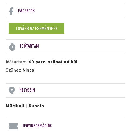
FACEBOOK
TOVÁBB AZ ESEMÉNYHEZ
IDŐTARTAM
Időtartam:
60 perc, szünet nélkül
Szünet:
Nincs
HELYSZÍN
MOMkult
|
Kupola
JEGYINFORMÁCIÓK