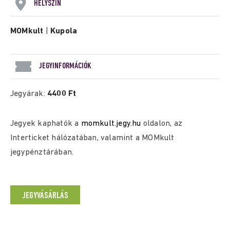
HELYSZÍN
MOMkult
|
Kupola
JEGYINFORMÁCIÓK
Jegyárak:
4400 Ft
Jegyek kaphatók a
momkult.jegy.hu
oldalon, az
Interticket hálózatában, valamint a MOMkult
jegypénztárában.
JEGYVÁSÁRLÁS