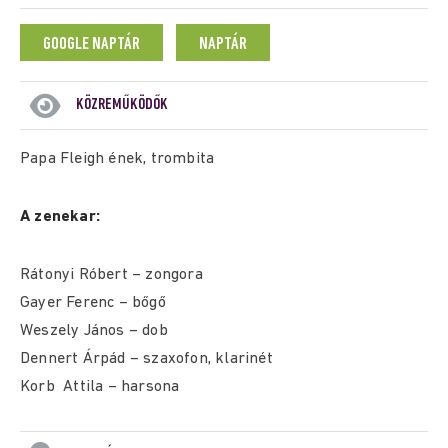
GOOGLE NAPTÁR
NAPTÁR
KÖZREMŰKÖDŐK
Papa Fleigh ének, trombita
A zenekar:
Rátonyi Róbert – zongora
Gayer Ferenc – bőgő
Weszely János – dob
Dennert Árpád – szaxofon, klarinét
Korb Attila – harsona