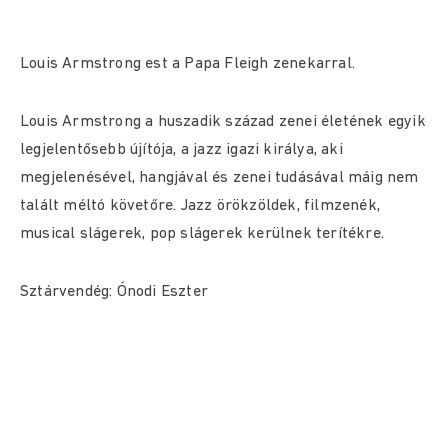
Louis Armstrong est a Papa Fleigh zenekarral.
Louis Armstrong a huszadik század zenei életének egyik
legjelentősebb újítója, a jazz igazi királya, aki
megjelenésével, hangjával és zenei tudásával máig nem
talált méltó követőre. Jazz örökzöldek, filmzenék,
musical slágerek, pop slágerek kerülnek terítékre.
Sztárvendég: Ónodi Eszter