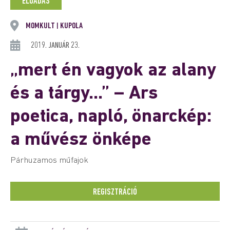
ELŐADÁS
MOMKULT
KUPOLA
|
2019. JANUÁR 23.
„mert én vagyok az alany
és a tárgy…” – Ars
poetica, napló, önarckép:
a művész önképe
Párhuzamos műfajok
REGISZTRÁCIÓ