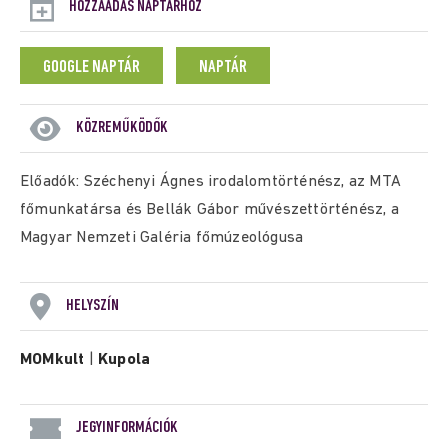
HOZZÁADÁS NAPTÁRHOZ
GOOGLE NAPTÁR
NAPTÁR
KÖZREMŰKÖDŐK
Előadók: Széchenyi Ágnes irodalomtörténész, az MTA
főmunkatársa és Bellák Gábor művészettörténész, a
Magyar Nemzeti Galéria főmúzeológusa
HELYSZÍN
MOMkult
|
Kupola
JEGYINFORMÁCIÓK