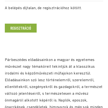
A belépés díjtalan, de regisztrációhoz kötött.
REGISZTRÁCIÓ
Párbeszédes előadásainkon a magyar és egyetemes
művészet nagy témaköreit tekintjük át a klasszikus
irodalmi és képzőművészeti műfajokon keresztül.
Előadásainkon szó lesz történelemről, szerelemről,
ellentétekről, szegényekről és gazdagokról, a természet
változó jelentéseiről, s természetesen a művész
önmagáról alkotott képéről is. Naplók, eposzok,
önarcképek, csendéletek, himnuszok és még sok minden