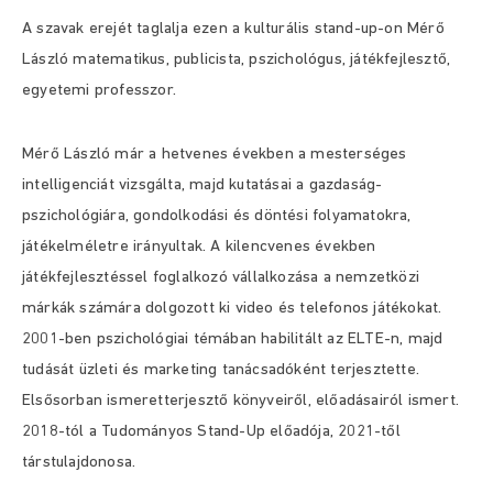
A szavak erejét taglalja ezen a kulturális stand-up-on Mérő
László matematikus, publicista, pszichológus, játékfejlesztő,
egyetemi professzor.
Mérő László már a hetvenes években a mesterséges
intelligenciát vizsgálta, majd kutatásai a gazdaság-
pszichológiára, gondolkodási és döntési folyamatokra,
játékelméletre irányultak. A kilencvenes években
játékfejlesztéssel foglalkozó vállalkozása a nemzetközi
márkák számára dolgozott ki video és telefonos játékokat.
2001-ben pszichológiai témában habilitált az ELTE-n, majd
tudását üzleti és marketing tanácsadóként terjesztette.
Elsősorban ismeretterjesztő könyveiről, előadásairól ismert.
2018-tól a Tudományos Stand-Up előadója, 2021-től
társtulajdonosa.