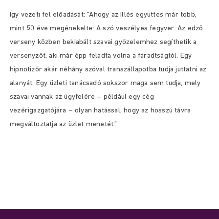
Így vezeti fel előadását: “Ahogy az Illés együttes már több,
mint 50 éve megénekelte: A szó veszélyes fegyver. Az edző
verseny közben bekiabált szavai győzelemhez segíthetik a
versenyzőt, aki már épp feladta volna a fáradtságtól. Egy
hipnotizőr akár néhány szóval transzállapotba tudja juttatni az
alanyát. Egy üzleti tanácsadó sokszor maga sem tudja, mely
szavai vannak az ügyfelére – például egy cég
vezérigazgatójára – olyan hatással, hogy az hosszú távra
megváltoztatja az üzlet menetét.”