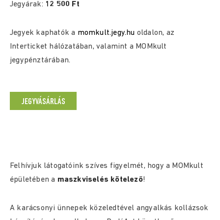
Jegyárak:
12 500 Ft
Jegyek kaphatók a
momkult.jegy.hu
oldalon, az
Interticket hálózatában, valamint a MOMkult
jegypénztárában.
JEGYVÁSÁRLÁS
Felhívjuk látogatóink szíves figyelmét, hogy a MOMkult
épületében a
maszkviselés kötelező
!
A karácsonyi ünnepek közeledtével angyalkás kollázsok