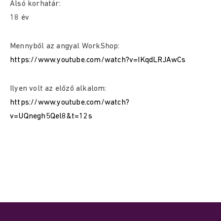
Alsó korhatár:
18 év
Mennyből az angyal WorkShop:
https://www.youtube.com/watch?v=IKqdLRJAwCs
Ilyen volt az előző alkalom:
https://www.youtube.com/watch?
v=UQnegh5Qel8&t=12s