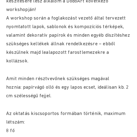
készítésére lesz alkalom a DodóArt következő
workshopján!
A workshop során a foglakozást vezető által tervezett
nyomtatott lapok, sablonok és kompozíciós térképek,
valamint dekoratív papírok és minden egyéb díszítéshez
szükséges kellékek állnak rendelkezésre – ebből
készülnek majd lealapozott farostlemezekre a
kollázsok.
Amit minden résztvevőnek szükséges magával
hoznia: papírvágó olló és egy lapos ecset, ideálisan kb. 2
cm szélességű fejjel.
Az oktatás kiscsoportos formában történik, maximum
létszám:
8 fő