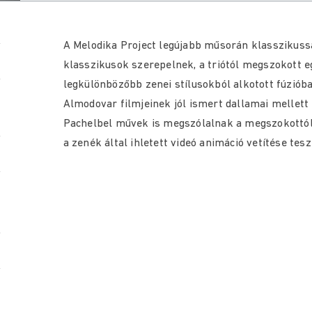
A Melodika Project legújabb műsorán klasszikussá
klasszikusok szerepelnek, a triótól megszokott e
legkülönbözőbb zenei stílusokból alkotott fúzióban
Almodovar filmjeinek jól ismert dallamai mellett 
Pachelbel művek is megszólalnak a megszokottól 
a zenék által ihletett videó animáció vetítése tes