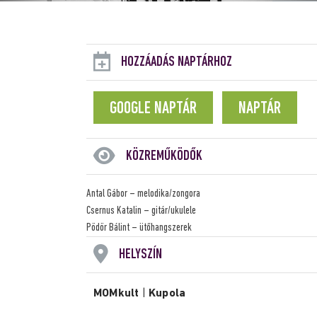
HOZZÁADÁS NAPTÁRHOZ
GOOGLE NAPTÁR
NAPTÁR
KÖZREMŰKÖDŐK
Antal Gábor – melodika/zongora
Csernus Katalin – gitár/ukulele
Pödör Bálint – ütőhangszerek
HELYSZÍN
MOMkult
|
Kupola