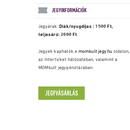
JEGYINFORMÁCIÓK
Jegyárak:
Diák/nyugdíjas : 1500 Ft,
teljesárú: 2000 Ft
Jegyek kaphatók a
momkult.jegy.hu
oldalon,
az Interticket hálózatában, valamint a
MOMkult jegypénztárában.
JEGYVÁSÁRLÁS