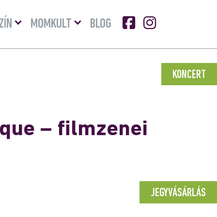
Menü
Menü
ZÍN
MOMKULT
BLOG
lenyitása
lenyitása
KONCERT
que – filmzenei
JEGYVÁSÁRLÁS