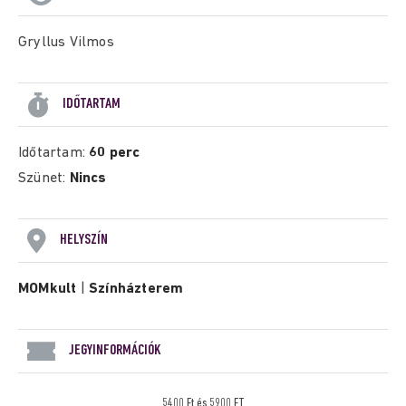
Gryllus Vilmos
IDŐTARTAM
Időtartam:
60 perc
Szünet:
Nincs
HELYSZÍN
MOMkult
|
Színházterem
JEGYINFORMÁCIÓK
5400 Ft és 5900 FT