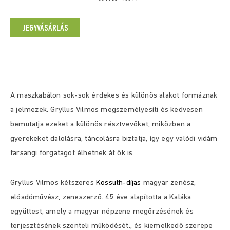
JEGYVÁSÁRLÁS
A maszkabálon sok-sok érdekes és különös alakot formáznak
a jelmezek. Gryllus Vilmos megszemélyesíti és kedvesen
bemutatja ezeket a különös résztvevőket, miközben a
gyerekeket dalolásra, táncolásra biztatja, így egy valódi vidám
farsangi forgatagot élhetnek át ők is.
Gryllus Vilmos kétszeres
Kossuth-díjas
magyar zenész,
előadóművész, zeneszerző. 45 éve alapította a Kaláka
együttest, amely a magyar népzene megőrzésének és
terjesztésének szenteli működését., és kiemelkedő szerepe