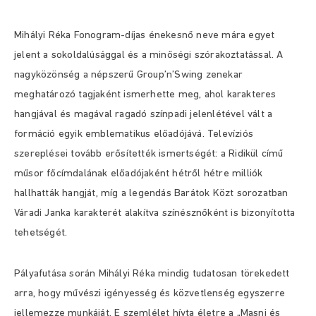
Mihályi Réka Fonogram-díjas énekesnő neve mára egyet
jelent a sokoldalúsággal és a minőségi szórakoztatással. A
nagyközönség a népszerű Group’n’Swing zenekar
meghatározó tagjaként ismerhette meg, ahol karakteres
hangjával és magával ragadó színpadi jelenlétével vált a
formáció egyik emblematikus előadójává. Televíziós
szereplései tovább erősítették ismertségét: a Ridikül című
műsor főcímdalának előadójaként hétről hétre milliók
hallhatták hangját, míg a legendás Barátok Közt sorozatban
Váradi Janka karakterét alakítva színésznőként is bizonyította
tehetségét.
Pályafutása során Mihályi Réka mindig tudatosan törekedett
arra, hogy művészi igényesség és közvetlenség egyszerre
jellemezze munkáját. E szemlélet hívta életre a „Masni és