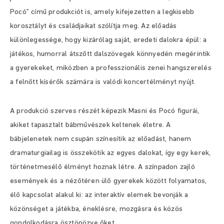
Pocó” című produkciót is, amely kifejezetten a legkisebb
korosztályt és családjaikat szólítja meg. Az előadás
különlegessége, hogy kizárólag saját, eredeti dalokra épül: a
játékos, humorral átszőtt dalszövegek könnyedén megérintik
a gyerekeket, miközben a professzionális zenei hangszerelés
a felnőtt kísérők számára is valódi koncertélményt nyújt.
A produkció szerves részét képezik Masni és Pocó figurái,
akiket tapasztalt bábművészek keltenek életre. A
bábjelenetek nem csupán színesítik az előadást, hanem
dramaturgiailag is összekötik az egyes dalokat, így egy kerek,
történetmesélő élményt hoznak létre. A színpadon zajló
események és a nézőtéren ülő gyerekek között folyamatos,
élő kapcsolat alakul ki: az interaktív elemek bevonják a
közönséget a játékba, éneklésre, mozgásra és közös
gondolkodásra ösztönözve őket.