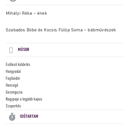
Mihályi Réka – ének
Szabados Böbe és Kocsis Fülöp Soma – bábművészek
MŰSOR
Esőleső küldetés
Hangyadal
Fogtündér
Hencegő
Gezenguzia
Nagypapi a legjobb kapus
Szuperhős
IDŐTARTAM