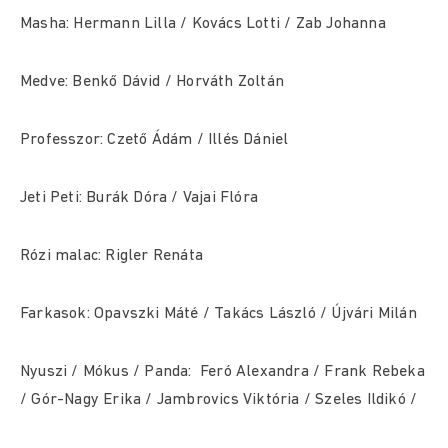
Masha: Hermann Lilla / Kovács Lotti / Zab Johanna
Medve: Benkő Dávid / Horváth Zoltán
Professzor: Czető Ádám / Illés Dániel
Jeti Peti: Burák Dóra / Vajai Flóra
Rózi malac: Rigler Renáta
Farkasok: Opavszki Máté / Takács László / Újvári Milán
Nyuszi / Mókus / Panda: Feró Alexandra / Frank Rebeka
/ Gór-Nagy Erika / Jambrovics Viktória / Szeles Ildikó /