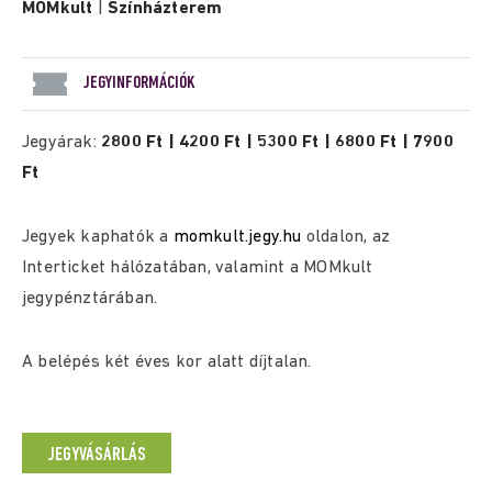
MOMkult
|
Színházterem
JEGYINFORMÁCIÓK
Jegyárak:
2800 Ft | 4200 Ft | 5300 Ft | 6800 Ft | 7900
Ft
Jegyek kaphatók a
momkult.jegy.hu
oldalon, az
Interticket hálózatában, valamint a MOMkult
jegypénztárában.
A belépés két éves kor alatt díjtalan.
JEGYVÁSÁRLÁS