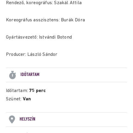
Rendező, koreográfus: Szakál Attila
Koreográfus asszisztens: Burák Dóra
Gyártásvezető: Istvándi Botond
Producer: László Sándor
IDŐTARTAM
Időtartam:
75 perc
Szünet:
Van
HELYSZÍN