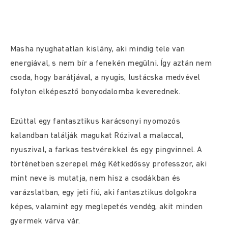
Masha nyughatatlan kislány, aki mindig tele van
energiával, s nem bír a fenekén megülni. Így aztán nem
csoda, hogy barátjával, a nyugis, lustácska medvével
folyton elképesztő bonyodalomba keverednek.
​Ezúttal egy fantasztikus karácsonyi nyomozós
kalandban találják magukat Rózival a malaccal,
nyuszival, a farkas testvérekkel és egy pingvinnel. A
történetben szerepel még Kétkedőssy professzor, aki
mint neve is mutatja, nem hisz a csodákban és
varázslatban, egy jeti fiú, aki fantasztikus dolgokra
képes, valamint egy meglepetés vendég, akit minden
gyermek várva vár.