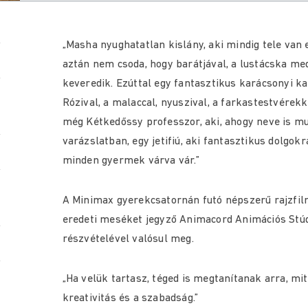
„Masha nyughatatlan kislány, aki mindig tele van 
aztán nem csoda, hogy barátjával, a lustácska m
keveredik. Ezúttal egy fantasztikus karácsonyi 
Rózival, a malaccal, nyuszival, a farkastestvérek
még Kétkedőssy professzor, aki, ahogy neve is mu
varázslatban, egy jetifiú, aki fantasztikus dolgo
minden gyermek várva vár.​”
A Minimax gyerekcsatornán futó népszerű rajzfil
eredeti meséket jegyző Animacord Animációs Stúd
részvételével valósul meg.
„Ha velük tartasz, téged is megtanítanak arra, mit
kreativitás és a szabadság.​”