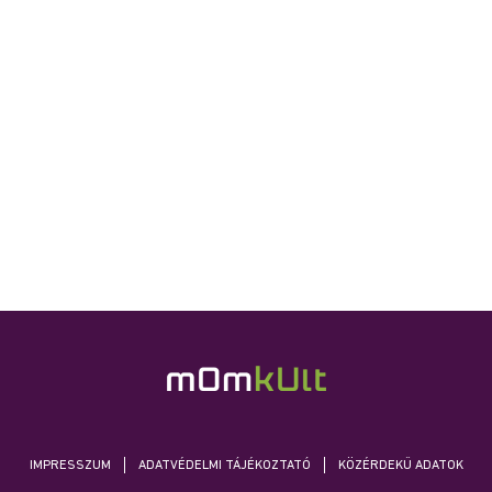
IMPRESSZUM
ADATVÉDELMI TÁJÉKOZTATÓ
KÖZÉRDEKŰ ADATOK