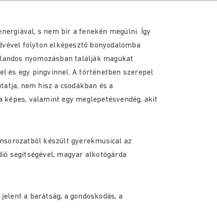
energiával, s nem bír a fenekén megülni. Így
edvével folyton elképesztő bonyodalomba
kalandos nyomozásban találják magukat
kel és egy pingvinnel. A történetben szerepel
tatja, nem hisz a csodákban és a
kra képes, valamint egy meglepetésvendég, akit
msorozatból készült gyerekmusical az
ió segítségével, magyar alkotógárda
 jelent a barátság, a gondoskodás, a