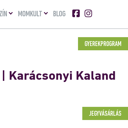
Menü
Menü
ZÍN
MOMKULT
BLOG
lenyitása
lenyitása
GYEREKPROGRAM
| Karácsonyi Kaland
JEGYVÁSÁRLÁS