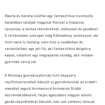
Masha és barátai ezúttal egy fantasztikus nyomozós
kalandban találják magukat Rózival a malaccal,
nyuszival, a farkas testvérekkel, mókussal és pandával.
A történetben szerepel még Kétkedőssy professzor, aki
mint neve is mutatja, nem hisz a csodákban és
varázslatban, egy jeti fiú, aki fantasztikus dolgokra
képes, valamint egy meglepetés vendég, akit minden
gyermek várva vár.
A Minimax gyerekcsatornán futó népszerű
rajzfilmsorozatból készült új gyerekmusical az eredeti
meséket jegyző Animaccord Animációs Stúdió
közreműködésével, teljes egészében magyar alkotó
gárda részvételével készült, sok-sok zenével, tánccal,