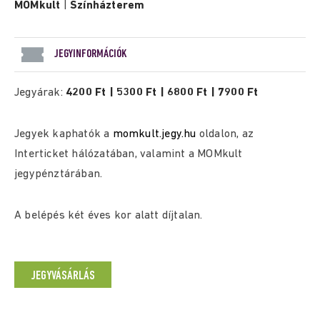
MOMkult
|
Színházterem
JEGYINFORMÁCIÓK
Jegyárak:
4200 Ft | 5300 Ft | 6800 Ft | 7900 Ft
Jegyek kaphatók a
momkult.jegy.hu
oldalon, az
Interticket hálózatában, valamint a MOMkult
jegypénztárában.
A belépés két éves kor alatt díjtalan.
JEGYVÁSÁRLÁS