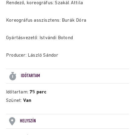
Rendező, koreográfus: Szakál Attila
Koreográfus asszisztens: Burák Dóra
Gyártásvezető: Istvándi Botond
Producer: László Sándor
IDŐTARTAM
Időtartam:
75 perc
Szünet:
Van
HELYSZÍN