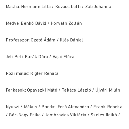
Masha: Hermann Lilla / Kovács Lotti / Zab Johanna
Medve: Benkő Dávid / Horváth Zoltán
Professzor: Czető Ádám / Illés Dániel
Jeti Peti: Burák Dóra / Vajai Flóra
Rózi malac: Rigler Renáta
Farkasok: Opavszki Máté / Takács László / Újvári Milán
Nyuszi / Mókus / Panda: Feró Alexandra / Frank Rebeka
/ Gór-Nagy Erika / Jambrovics Viktória / Szeles Ildikó /