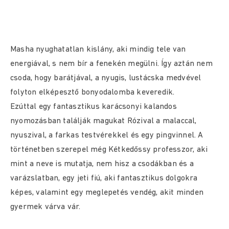
Masha nyughatatlan kislány, aki mindig tele van
energiával, s nem bír a fenekén megülni. Így aztán nem
csoda, hogy barátjával, a nyugis, lustácska medvével
folyton elképesztő bonyodalomba keveredik.
Ezúttal egy fantasztikus karácsonyi kalandos
nyomozásban találják magukat Rózival a malaccal,
nyuszival, a farkas testvérekkel és egy pingvinnel. A
történetben szerepel még Kétkedőssy professzor, aki
mint a neve is mutatja, nem hisz a csodákban és a
varázslatban, egy jeti fiú, aki fantasztikus dolgokra
képes, valamint egy meglepetés vendég, akit minden
gyermek várva vár.