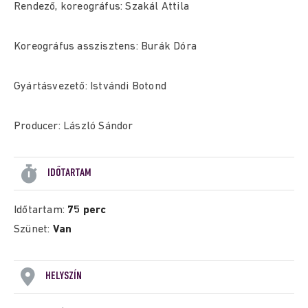
Rendező, koreográfus: Szakál Attila
Koreográfus asszisztens: Burák Dóra
Gyártásvezető: Istvándi Botond
Producer: László Sándor
IDŐTARTAM
Időtartam:
75 perc
Szünet:
Van
HELYSZÍN