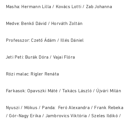
Masha: Hermann Lilla / Kovács Lotti / Zab Johanna
Medve: Benkő Dávid / Horváth Zoltán
Professzor: Czető Ádám / Illés Dániel
Jeti Peti: Burák Dóra / Vajai Flóra
Rózi malac: Rigler Renáta
Farkasok: Opavszki Máté / Takács László / Újvári Milán
Nyuszi / Mókus / Panda: Feró Alexandra / Frank Rebeka
/ Gór-Nagy Erika / Jambrovics Viktória / Szeles Ildikó /