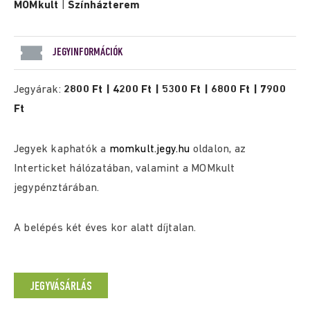
MOMkult
|
Színházterem
JEGYINFORMÁCIÓK
Jegyárak:
2800 Ft | 4200 Ft | 5300 Ft | 6800 Ft | 7900
Ft
Jegyek kaphatók a
momkult.jegy.hu
oldalon, az
Interticket hálózatában, valamint a MOMkult
jegypénztárában.
A belépés két éves kor alatt díjtalan.
JEGYVÁSÁRLÁS