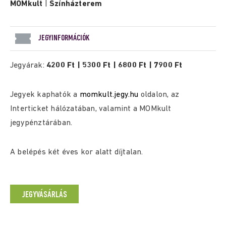
MOMkult
|
Színházterem
JEGYINFORMÁCIÓK
Jegyárak:
4200 Ft | 5300 Ft | 6800 Ft | 7900 Ft
Jegyek kaphatók a
momkult.jegy.hu
oldalon, az
Interticket hálózatában, valamint a MOMkult
jegypénztárában.
A belépés két éves kor alatt díjtalan.
JEGYVÁSÁRLÁS