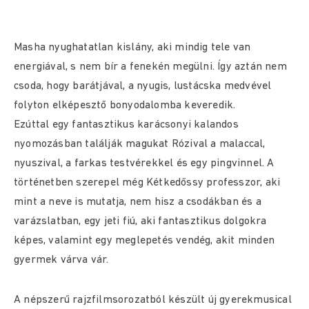
Masha nyughatatlan kislány, aki mindig tele van
energiával, s nem bír a fenekén megülni. Így aztán nem
csoda, hogy barátjával, a nyugis, lustácska medvével
folyton elképesztő bonyodalomba keveredik.
Ezúttal egy fantasztikus karácsonyi kalandos
nyomozásban találják magukat Rózival a malaccal,
nyuszival, a farkas testvérekkel és egy pingvinnel. A
történetben szerepel még Kétkedőssy professzor, aki
mint a neve is mutatja, nem hisz a csodákban és a
varázslatban, egy jeti fiú, aki fantasztikus dolgokra
képes, valamint egy meglepetés vendég, akit minden
gyermek várva vár.
A népszerű rajzfilmsorozatból készült új gyerekmusical