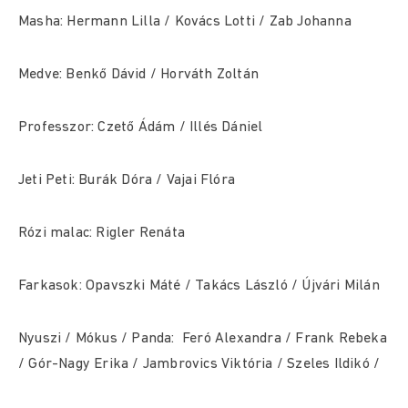
Masha: Hermann Lilla / Kovács Lotti / Zab Johanna
Medve: Benkő Dávid / Horváth Zoltán
Professzor: Czető Ádám / Illés Dániel
Jeti Peti: Burák Dóra / Vajai Flóra
Rózi malac: Rigler Renáta
Farkasok: Opavszki Máté / Takács László / Újvári Milán
Nyuszi / Mókus / Panda: Feró Alexandra / Frank Rebeka
/ Gór-Nagy Erika / Jambrovics Viktória / Szeles Ildikó /