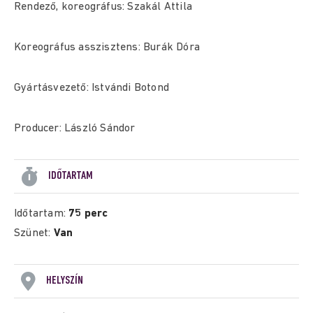
Rendező, koreográfus: Szakál Attila
Koreográfus asszisztens: Burák Dóra
Gyártásvezető: Istvándi Botond
Producer: László Sándor
IDŐTARTAM
Időtartam:
75 perc
Szünet:
Van
HELYSZÍN