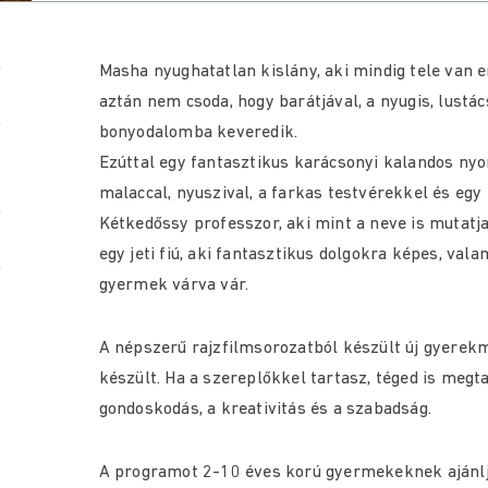
Masha nyughatatlan kislány, aki mindig tele van e
aztán nem csoda, hogy barátjával, a nyugis, lust
bonyodalomba keveredik.
Ezúttal egy fantasztikus karácsonyi kalandos ny
malaccal, nyuszival, a farkas testvérekkel és egy
Kétkedőssy professzor, aki mint a neve is mutatj
egy jeti fiú, aki fantasztikus dolgokra képes, va
gyermek várva vár.
A népszerű rajzfilmsorozatból készült új gyerek
készült. Ha a szereplőkkel tartasz, téged is megta
gondoskodás, a kreativitás és a szabadság.
A programot 2-10 éves korú gyermekeknek ajánlj