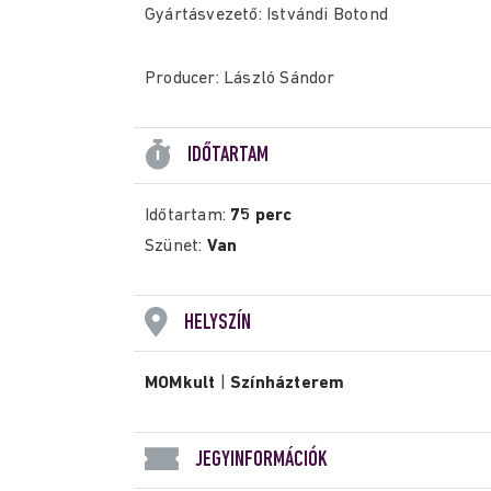
Gyártásvezető: Istvándi Botond
Producer: László Sándor
IDŐTARTAM
Időtartam:
75 perc
Szünet:
Van
HELYSZÍN
MOMkult
|
Színházterem
JEGYINFORMÁCIÓK