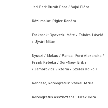
Jeti Peti: Burák Dóra / Vajai Flóra
Rózi malac: Rigler Renáta
Farkasok: Opavszki Máté / Takács László
/ Újvári Milán
Nyuszi / Mókus / Panda: Feró Alexandra /
Frank Rebeka / Gór-Nagy Erika
/ Jambrovics Viktória / Szeles Ildikó /
Rendező, koreográfus: Szakál Attila
Koreográfus asszisztens: Burák Dóra