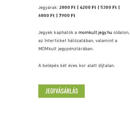
Jegyárak:
2800 Ft | 4200 Ft | 5300 Ft |
6800 Ft | 7900 Ft
Jegyek kaphatók a
momkult.jegy.hu
oldalon,
az Interticket hálózatában, valamint a
MOMkult jegypénztárában.
A belépés két éves kor alatt díjtalan.
JEGYVÁSÁRLÁS