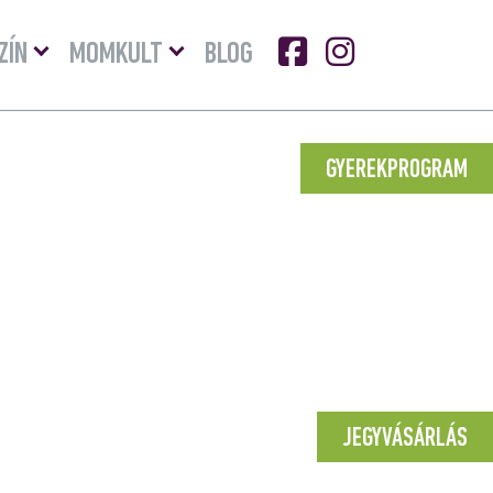
Menü
Menü
ZÍN
MOMKULT
BLOG
lenyitása
lenyitása
GYEREKPROGRAM
JEGYVÁSÁRLÁS