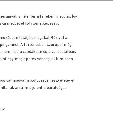
nergiával, s nem bír a fenekén megülni. Így
ácska medvével folyton elképesztő
omozásban találják magukat Rózival a
 pingvinnel. A történetben szerepel még
a, nem hisz a csodákban és a varázslatban,
lamint egy meglepetés vendég, akit minden
musical magyar alkotógárda részvételével
nítanak arra, mit jelent a barátság, a
uk.