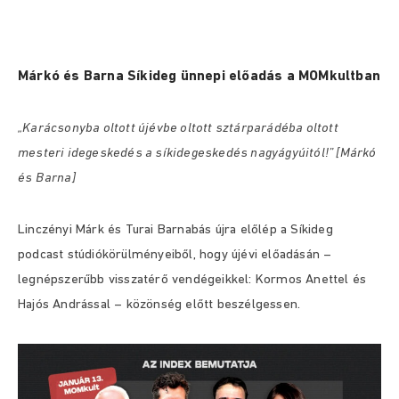
Márkó és Barna Síkideg ünnepi előadás a MOMkultban
„Karácsonyba oltott újévbe oltott sztárparádéba oltott
mesteri idegeskedés a síkidegeskedés nagyágyúitól!” [Márkó
és Barna]
Linczényi Márk és Turai Barnabás újra előlép a Síkideg
podcast stúdiókörülményeiből, hogy újévi előadásán –
legnépszerűbb visszatérő vendégeikkel: Kormos Anettel és
Hajós Andrással – közönség előtt beszélgessen.