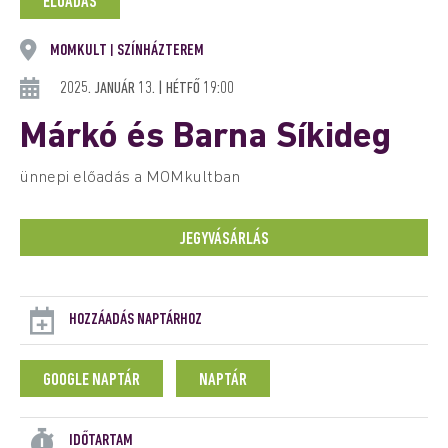
ELŐADÁS
MOMKULT
SZÍNHÁZTEREM
|
2025. JANUÁR 13. | HÉTFŐ 19:00
Márkó és Barna Síkideg
ünnepi előadás a MOMkultban
JEGYVÁSÁRLÁS
HOZZÁADÁS NAPTÁRHOZ
GOOGLE NAPTÁR
NAPTÁR
IDŐTARTAM