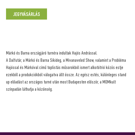
JEGYVÁSÁRLÁS
Márkó és Barna országjáró turnéra indultak Hajós Andrással.
A Dalfutár, a Márkó és Barna Síkideg, a Mivanaveled Show, valamint a Probléma
Hajóssal és Márkóval című toplistás műsorokból ismert alkotótrió közös estje
ezekből a produkciókból válogatva állt össze. Az egész estés, különleges stand
up előadást az
országos turné után most Budapesten először
, a MOMkult
színpadán láthatja a közönség.