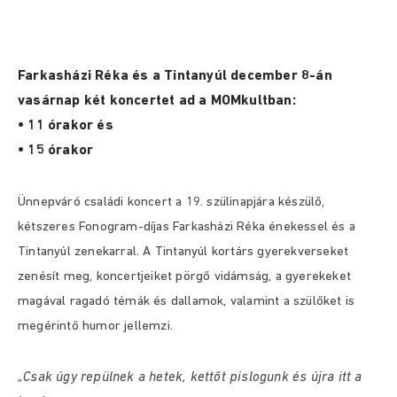
Farkasházi Réka és a Tintanyúl december 8-án
vasárnap két koncertet ad a MOMkultban:
• 11 órakor és
• 15 órakor
Ünnepváró családi koncert a 19. szülinapjára készülő,
kétszeres Fonogram-díjas Farkasházi Réka énekessel és a
Tintanyúl zenekarral. A Tintanyúl kortárs gyerekverseket
zenésít meg, koncertjeiket pörgő vidámság, a gyerekeket
magával ragadó témák és dallamok, valamint a szülőket is
megérintő humor jellemzi.
„Csak úgy repülnek a hetek, kettőt pislogunk és újra itt a