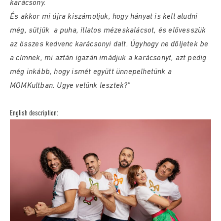
karácsony.
És akkor mi újra kiszámoljuk, hogy hányat is kell aludni
még, sütjük a puha, illatos mézeskalácsot, és elővesszük
az összes kedvenc karácsonyi dalt. Úgyhogy ne dőljetek be
a címnek, mi aztán igazán imádjuk a karácsonyt, azt pedig
még inkább, hogy ismét együtt ünnepelhetünk a
MOMKultban. Ugye velünk lesztek?”
English description: