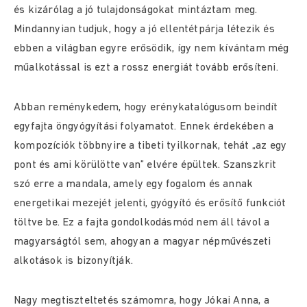
és kizárólag a jó tulajdonságokat mintáztam meg.
Mindannyian tudjuk, hogy a jó ellentétpárja létezik és
ebben a világban egyre erősödik, így nem kívántam még
műalkotással is ezt a rossz energiát tovább erősíteni.
Abban reménykedem, hogy erénykatalógusom beindít
egyfajta öngyógyítási folyamatot. Ennek érdekében a
kompozíciók többnyire a tibeti tyilkornak, tehát „az egy
pont és ami körülötte van” elvére épültek. Szanszkrit
szó erre a mandala, amely egy fogalom és annak
energetikai mezejét jelenti, gyógyító és erősítő funkciót
töltve be. Ez a fajta gondolkodásmód nem áll távol a
magyarságtól sem, ahogyan a magyar népművészeti
alkotások is bizonyítják.
Nagy megtiszteltetés számomra, hogy Jókai Anna, a