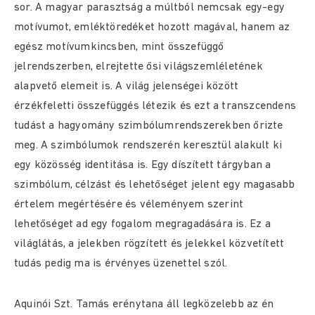
sor. A magyar parasztság a múltból nemcsak egy-egy
motívumot, emléktöredéket hozott magával, hanem az
egész motívumkincsben, mint összefüggő
jelrendszerben, elrejtette ősi világszemléletének
alapvető elemeit is. A világ jelenségei között
érzékfeletti összefüggés létezik és ezt a transzcendens
tudást a hagyomány szimbólumrendszerekben őrizte
meg. A szimbólumok rendszerén keresztül alakult ki
egy közösség identitása is. Egy díszített tárgyban a
szimbólum, célzást és lehetőséget jelent egy magasabb
értelem megértésére és véleményem szerint
lehetőséget ad egy fogalom megragadására is. Ez a
világlátás, a jelekben rögzített és jelekkel közvetített
tudás pedig ma is érvényes üzenettel szól.
Aquinói Szt. Tamás erénytana áll legközelebb az én