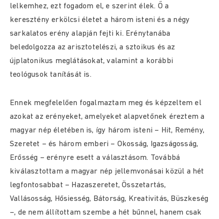
lelkemhez, ezt fogadom el, e szerint élek. Ő a
keresztény erkölcsi életet a három isteni és a négy
sarkalatos erény alapján fejti ki. Erénytanába
beledolgozza az arisztotelészi, a sztoikus és az
újplatonikus meglátásokat, valamint a korábbi
teológusok tanítását is.
Ennek megfelelően fogalmaztam meg és képzeltem el
azokat az erényeket, amelyeket alapvetőnek éreztem a
magyar nép életében is, így három isteni – Hit, Remény,
Szeretet – és három emberi – Okosság, Igazságosság,
Erősség – erényre esett a választásom. Továbbá
kiválasztottam a magyar nép jellemvonásai közül a hét
legfontosabbat – Hazaszeretet, Összetartás,
Vallásosság, Hősiesség, Bátorság, Kreativitás, Büszkeség
–, de nem állítottam szembe a hét bűnnel, hanem csak