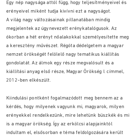
Egy nép nagysága attól függ, hogy teljesítményeivel és
erényeivel miként tudja kivívni ezt a nagyságot.
A világ nagy változásainak pillanatában mindig
megjelentek az úgynevezett erénykatalógusok. Az
ókorban a hét erényt nőalakokkal személyesítette meg
a keresztény művészet. Régóta dédelgetem a magyar
nemzet örökségét felölelő nagy tematikus kiállítás
gondolatát. Az álmok egy része megvalósult és a
kiállítási anyag első része, Magyar Örökség I. címmel,
2012-ben elkészült.
Kiindulási pontként fogalmazódott meg bennem az a
kérdés, hogy milyenek vagyunk mi, magyarok, milyen
erényekkel rendelkezünk, mire lehetünk büszkék és mi
is a magyar örökség. Így az erkölcsi alapjainktól
indultam el, elsősorban e téma feldolgozására került