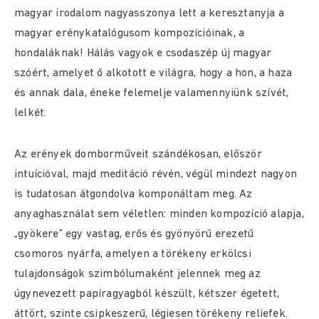
magyar irodalom nagyasszonya lett a keresztanyja a
magyar erénykatalógusom kompozícióinak, a
hondaláknak! Hálás vagyok e csodaszép új magyar
szóért, amelyet ő alkotott e világra, hogy a hon, a haza
és annak dala, éneke felemelje valamennyiünk szívét,
lelkét.
Az erények domborműveit szándékosan, először
intuícióval, majd meditáció révén, végül mindezt nagyon
is tudatosan átgondolva komponáltam meg. Az
anyaghasználat sem véletlen: minden kompozíció alapja,
„gyökere” egy vastag, erős és gyönyörű erezetű
csomoros nyárfa, amelyen a törékeny erkölcsi
tulajdonságok szimbólumaként jelennek meg az
úgynevezett papíragyagból készült, kétszer égetett,
áttört, szinte csipkeszerű, légiesen törékeny reliefek.