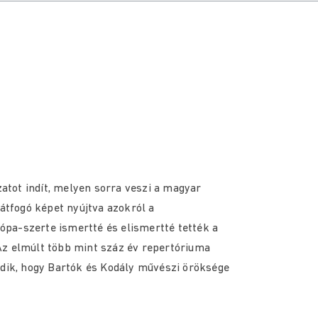
tot indít, melyen sorra veszi a magyar
 átfogó képet nyújtva azokról a
pa-szerte ismertté és elismertté tették a
Az elmúlt több mint száz év repertóriuma
odik, hogy Bartók és Kodály művészi öröksége