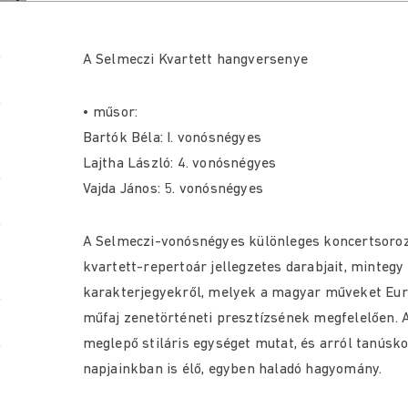
A Selmeczi Kvartett hangversenye
• műsor:
Bartók Béla: I. vonósnégyes
Lajtha László: 4. vonósnégyes
Vajda János: 5. vonósnégyes
A Selmeczi-vonósnégyes különleges koncertsoroza
kvartett-repertoár jellegzetes darabjait, mintegy
karakterjegyekről, melyek a magyar műveket Euró
műfaj zenetörténeti presztízsének megfelelően. 
meglepő stiláris egységet mutat, és arról tanúsk
napjainkban is élő, egyben haladó hagyomány.