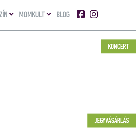
Menü
Menü
ZÍN
MOMKULT
BLOG
lenyitása
lenyitása
KONCERT
JEGYVÁSÁRLÁS