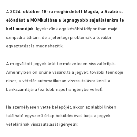
A
2024. október 18-ra meghirdetett
Magda, a Szabó
c.
előadást a MOMkultban a legnagyobb sajnálatunkra le
kell mondjuk
. Igyekszünk egy későbbi időpontban majd
színpadra állítani, de a jelenlegi problémák a további
egyeztetést is megnehezítik.
A megváltott jegyek árát természetesen visszatérítjük.
Amennyiben ön online vásárolta a jegyét, további teendője
nincs, a vételár automatikusan visszautalásra kerül a
bankszámlájára (ez több napot is igénybe vehet).
Ha személyesen vette belépőjét, akkor az alábbi linken
található egyszerű űrlap beküldésével tudja a jegyek
vételárának visszautalását igényelni: