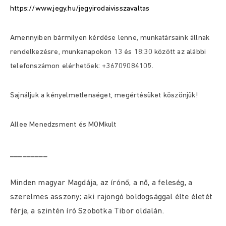
https://www.jegy.hu/jegyirodaivisszavaltas
Amennyiben bármilyen kérdése lenne, munkatársaink állnak
rendelkezésre, munkanapokon 13 és 18:30 között az alábbi
telefonszámon elérhetőek: +36709084105.
Sajnáljuk a kényelmetlenséget, megértésüket köszönjük!
Allee Menedzsment és MOMkult
_________
Minden magyar Magdája, az írónő, a nő, a feleség, a
szerelmes asszony; aki rajongó boldogsággal élte életét
férje, a szintén író Szobotka Tibor oldalán.