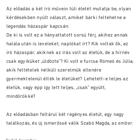
Az előadás a két író művein túli életét mutatja be, olyan
kérdésekben nyúlt választ, amiket bárki feltehetne a
legendás házaspár kapcsán:
De ki is volt ez a hányattatott sorsú férj, akihez annak
halála után is leveleket, naplókat írt? Kik voltak ők, az
író házaspár, akiknek az írás volt az életük, de a hírnév
csak egyiküket „üldözte”? Ki volt e furcsa Rómeó és Júlia,
akik feltételek nélküli szerelmük ellenére
gyermektelenül élték le életüket? Lehetett-e teljes az
életük, vagy épp így lett teljes, „csak” együtt,
mindörökké?
Az előadásban feltárul két regényes életút, egy nagy
találkozás, és új ismerőssé válik Szabó Magda, az
ember
.