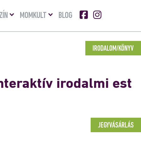
Menü
Menü
ZÍN
MOMKULT
BLOG
lenyitása
lenyitása
IRODALOM/KÖNYV
nteraktív irodalmi est
JEGYVÁSÁRLÁS