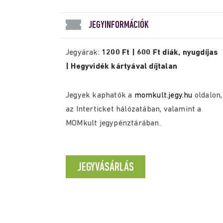
JEGYINFORMÁCIÓK
Jegyárak:
1200 Ft | 600 Ft diák, nyugdíjas
| Hegyvidék kártyával díjtalan
Jegyek kaphatók a
momkult.jegy.hu
oldalon,
az Interticket hálózatában, valamint a
MOMkult jegypénztárában.
JEGYVÁSÁRLÁS