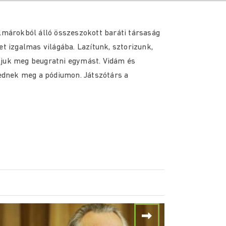
almárokból álló összeszokott baráti társaság
et izgalmas világába. Lazítunk, sztorizunk,
ljuk meg beugratni egymást. Vidám és
dnek meg a pódiumon. Játszótárs a