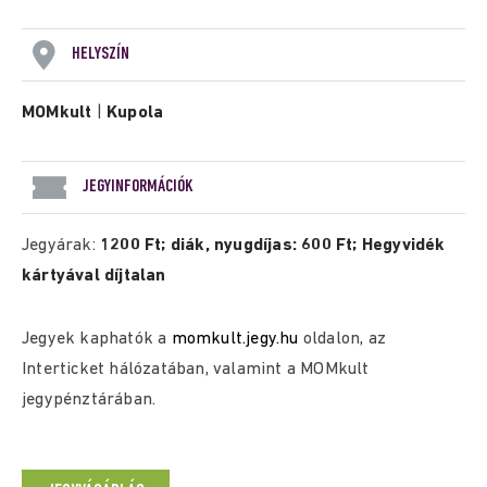
HELYSZÍN
MOMkult
|
Kupola
JEGYINFORMÁCIÓK
Jegyárak:
1200 Ft; diák, nyugdíjas: 600 Ft; Hegyvidék
kártyával díjtalan
Jegyek kaphatók a
momkult.jegy.hu
oldalon, az
Interticket hálózatában, valamint a MOMkult
jegypénztárában.