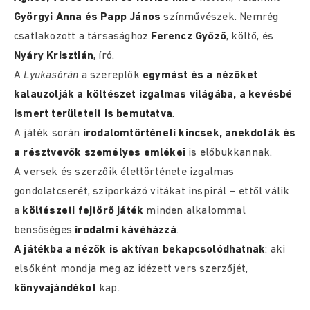
Györgyi Anna és Papp János
színművészek. Nemrég
csatlakozott a társasághoz
Ferencz Győző
, költő, és
Nyáry Krisztián
, író.
A
Lyukasórán
a szereplők
egymást és a nézőket
kalauzolják a költészet izgalmas világába, a kevésbé
ismert területeit is bemutatva
.
A játék során
irodalomtörténeti kincsek, anekdoták és
a résztvevők személyes emlékei
is előbukkannak.
A versek és szerzőik élettörténete izgalmas
gondolatcserét, sziporkázó vitákat inspirál – ettől válik
a
költészeti fejtörő játék
minden alkalommal
bensőséges
irodalmi kávéházzá
.
A játékba a nézők is aktívan bekapcsolódhatnak
: aki
elsőként mondja meg az idézett vers szerzőjét,
könyvajándékot
kap.