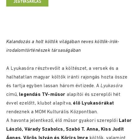
JEGYVÁSÁRLÁS
Kalandozás a holt költők világában neves költők-írók-
irodalomtörténészek társaságában
A Lyukasóra résztvevőit a költészet, a versek és a
halhatatlan magyar költők iránti rajongás hozta össze
és tartja egyben lassan három évtizede. A
Lyukasóra
című,
legendás TV-műsor
alapítói és szereplői hét
évvel ezelőtt, klubot alapítva,
élő Lyukasórákat
rendeznek a MOM Kulturális Központban.
A havonta jelentkező, élő műsor gyakori szereplői
Lator
László, Várady Szabolcs, Szabó T. Anna, Kiss Judit
Ágnes, Vörös István és Kőrizs Imre
költők, valamint