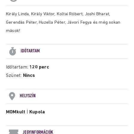
Király Linda, Király Viktor, Koltai Róbert, Joshi Bharat,
Gerendás Péter, Huzella Péter, Jávori Fegya és még sokan
mások!
IDŐTARTAM
Időtartam:
120 perc
Szünet:
Nincs
HELYSZÍN
MOMkult
|
Kupola
JEGYINFORMÁCIÓK