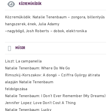
KÖZREMŰKÖDŐK
Közreműködik: Natalie Tenenbaum – zongora, billentyűs
hangszerek, ének, Julia Adamy
–nagybőgő, Josh Roberts – dobok, elektronika
MŰSOR
Liszt: La campanella
Natalie Tenenbaum: Where Do We Go
Rimszkij-Korszakov: A dongó – Cziffra György átirata
alapján Natalie Tenenbaum
feldolgozása
Natalie Tenenbaum: I Don’t Ever Remember (My Dreams)
Jennifer Lopez: Love Don’t Cost A Thing
Natalie Tenenbaum: Lucky