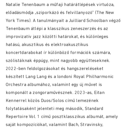
Natalie Tenenbaum a műfaji határátlépések virtuóza,
előadásmódja „sziporkázó és felvillanyozó” (The New
York Times). A tanulmányait a Juilliard Schoolban végző
Tenenbaum átlépi a klasszikus zeneszerzés és az
improvizatív jazz közötti határokat, és különleges
hatású, akusztikus és elektroakusztikus
koncertdarabokat ír különböző formációk számára,
szólistáknak éppúgy, mint nagyobb együtteseknek.
2022-ben feldolgozásokat és hangszereléseket
készített Lang Lang és a londoni Royal Philharmonic
Orchestra albumához, valamint egy új művet is
komponált a zongoraművésznek. 2023-as, Eitan
Kennerrel közös Duos/Solos című lemezének
folytatásaként jelenteti meg második, Standard
Repertoire Vol. 1 című posztklasszikus albumát, amely
saját kompozíciókat, valamint Bach, Stravinsky,