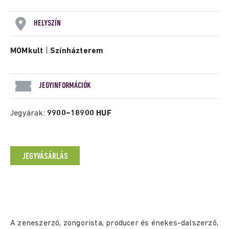
HELYSZÍN
MOMkult
|
Színházterem
JEGYINFORMÁCIÓK
Jegyárak:
9900−18900 HUF
JEGYVÁSÁRLÁS
A zeneszerző, zongorista, producer és énekes-dalszerző,