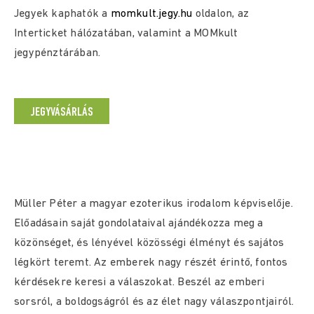
Jegyek kaphatók a
momkult.jegy.hu
oldalon, az
Interticket hálózatában, valamint a MOMkult
jegypénztárában.
JEGYVÁSÁRLÁS
Müller Péter a magyar ezoterikus irodalom képviselője.
Előadásain saját gondolataival ajándékozza meg a
közönséget, és lényével közösségi élményt és sajátos
légkört teremt. Az emberek nagy részét érintő, fontos
kérdésekre keresi a válaszokat. Beszél az emberi
sorsról, a boldogságról és az élet nagy válaszpontjairól.