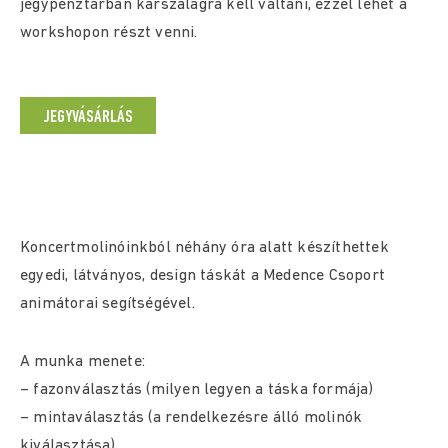
jegypénztárban karszalagra kell váltani, ezzel lehet a
workshopon részt venni.
JEGYVÁSÁRLÁS
Koncertmolinóinkból néhány óra alatt készíthettek
egyedi, látványos, design táskát a Medence Csoport
animátorai segítségével.
A munka menete:
– fazonválasztás (milyen legyen a táska formája)
– mintaválasztás (a rendelkezésre álló molinók
kiválasztása)