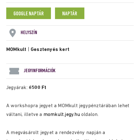
GOOGLE NAPTÁR
NAPTÁR
HELYSZÍN
MOMkult
|
Gesztenyés kert
JEGYINFORMÁCIÓK
Jegyárak:
6500 Ft
A workshopra jegyet a MOMkult jegypénztárában lehet
váltani, illetve a
momkult.jegy.hu
oldalon.
A megvásárolt jegyet a rendezvény napján a