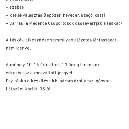
– szabás
– kellékválasztás (tépőzár, heveder, szegő, csat)
– varrás (a Medence Csoportosok összevarrják a táskát)
A táskák elkészítése semmilyen előzetes jártasságot
nem igényel.
A műhely 10-16 óráig tart, 13 óráig bármikor
érkezhetsz a megváltott jeggyel.
Egy táska elkészítése kb. három órát vesz igénybe.
Létszám korlát: 35 fő