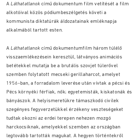
A
Láthatatlanok
című dokumentum film vetítését a film
alkotóival közös pódiumbeszélgetés követi a
kommunista diktatúrák áldozatainak emléknapja
alkalmából tartott esten.
A
Láthatatlanok
című dokumentumfilm három túlélő
visszaemlékezésein keresztül, látványos animációs
betétekkel mutatja be a brutális szovjet túlerővel
szemben folytatott mecseki gerillaharcot, amelyet
1956-ban, a forradalom leverése után vívtak a pécsi és
Pécs környéki férfiak, nők; egyetemisták, kiskatonák és
bányászok. A helyismeretükre támaszkodó civilek
szegényes fegyverzetükkel érzékeny veszteségeket
tudtak okozni az erdei terepen nehezen mozgó
harckocsiknak, amelyekkel szemben az országban
legtovább tartották magukat. A hegyen történtekről