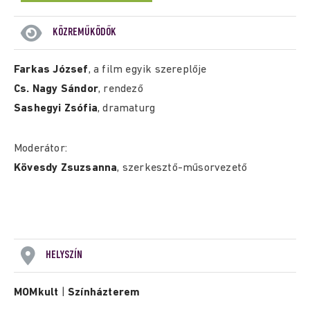
KÖZREMŰKÖDŐK
Farkas József
, a film egyik szereplője
Cs. Nagy Sándor
, rendező
Sashegyi Zsófia
, dramaturg
Moderátor:
Kövesdy Zsuzsanna
, szerkesztő-műsorvezető
HELYSZÍN
MOMkult
|
Színházterem