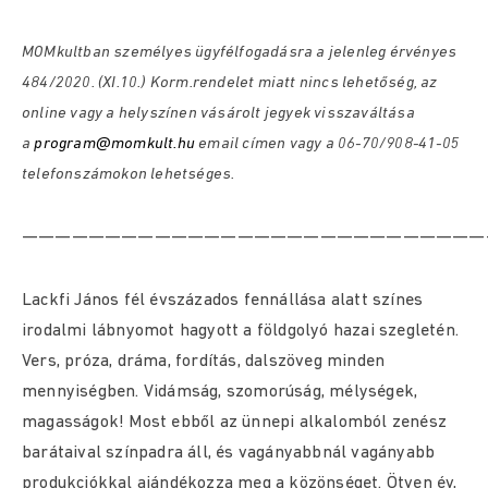
MOMkultban személyes ügyfélfogadásra a jelenleg érvényes
484/2020. (XI.10.) Korm.rendelet miatt nincs lehetőség, az
online vagy a helyszínen vásárolt jegyek visszaváltása
a
program@momkult.hu
email címen vagy a 06-70/908-41-05
telefonszámokon lehetséges.
————————————————————————————
Lackfi János fél évszázados fennállása alatt színes
irodalmi lábnyomot hagyott a földgolyó hazai szegletén.
Vers, próza, dráma, fordítás, dalszöveg minden
mennyiségben. Vidámság, szomorúság, mélységek,
magasságok! Most ebből az ünnepi alkalomból zenész
barátaival színpadra áll, és vagányabbnál vagányabb
produkciókkal ajándékozza meg a közönséget. Ötven év,