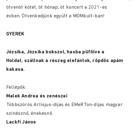
ötvenöt kötet, öt hónap, öt koncert a 2021-es
évben. Ötvenkedjünk együtt a MOMkult-ban!
GYEREK
Józsika, Józsika bokszol, hasba püfölve a
Holdat, szállnak a részeg elefántok, röpdös apám
kakasa.
Fellépők:
Malek Andrea és zenészei
Többszörös Artisjus-díjas és EMeRTon-díjas magyar
színésznő, énekesnő.
Lackfi János