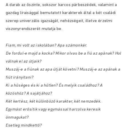
A darab az őszinte, sokszor karcos párbeszédek, valamint a
gazdag líraisággal bemutatott karakterek által a két családi
szerep univerzális igazságát, nehézségeit, illetve érzelmi
viszonyrendszerét mutatja be.
Fiam, mi volt az iskolában? Apa számonkér.
De fordul-e majd a kocka? Mikor olvas be a fiú az apának? Hol
válnak el az útjaik?
Muszáj-e a fiúnak az apa útját követni? Muszáj-e az apának a
fiút irányítani?
Ki a hűséges és ki a hűtlen? És melyik családhoz? A
közöshöz? A sajátjához?
Két kertész, két különböző karakter, két nemzedék.
Egymást erősítik vagy egymással harcolva keresik
önmagukat?
Esetleg mindkettő?