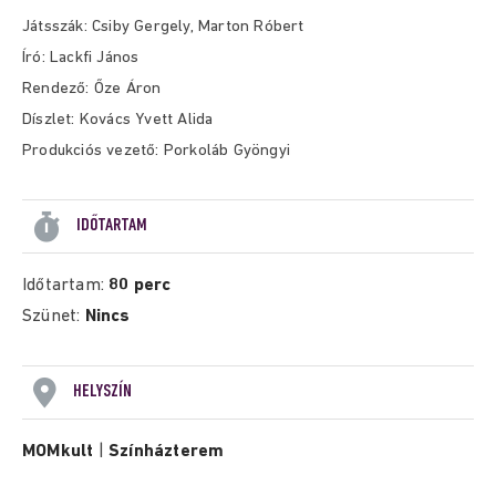
Játsszák: Csiby Gergely, Marton Róbert
Író: Lackfi János
Rendező: Őze Áron
Díszlet: Kovács Yvett Alida
Produkciós vezető: Porkoláb Gyöngyi
IDŐTARTAM
Időtartam:
80 perc
Szünet:
Nincs
HELYSZÍN
MOMkult
|
Színházterem