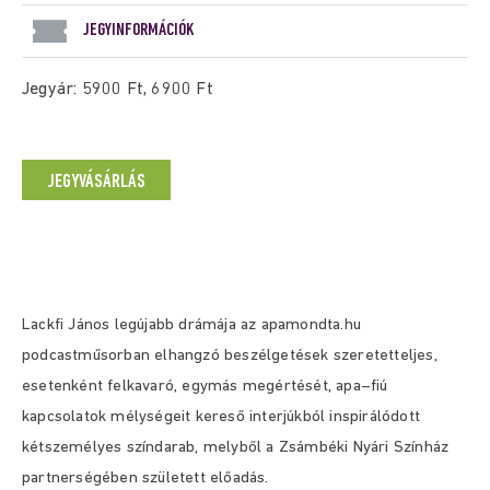
JEGYINFORMÁCIÓK
Jegyár: 5900 Ft, 6900 Ft
JEGYVÁSÁRLÁS
Lackfi János legújabb drámája az apamondta.hu
podcastműsorban elhangzó beszélgetések szeretetteljes,
esetenként felkavaró, egymás megértését, apa–fiú
kapcsolatok mélységeit kereső interjúkból inspirálódott
kétszemélyes színdarab, melyből a Zsámbéki Nyári Színház
partnerségében született előadás.