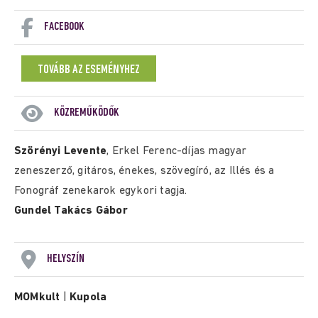
FACEBOOK
TOVÁBB AZ ESEMÉNYHEZ
KÖZREMŰKÖDŐK
Szörényi Levente
, Erkel Ferenc-díjas magyar
zeneszerző, gitáros, énekes, szövegíró, az Illés és a
Fonográf zenekarok egykori tagja.
Gundel Takács Gábor
HELYSZÍN
MOMkult
|
Kupola