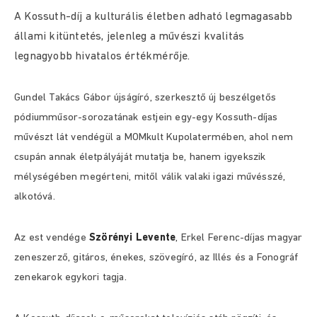
A Kossuth-díj a kulturális életben adható legmagasabb
állami kitüntetés, jelenleg a művészi kvalitás
legnagyobb hivatalos értékmérője.
Gundel Takács Gábor újságíró, szerkesztő új beszélgetős
pódiumműsor-sorozatának estjein egy-egy Kossuth-díjas
művészt lát vendégül a MOMkult Kupolatermében, ahol nem
csupán annak életpályáját mutatja be, hanem igyekszik
mélységében megérteni, mitől válik valaki igazi művésszé,
alkotóvá.
Az est vendége
Szörényi Levente
, Erkel Ferenc-díjas magyar
zeneszerző, gitáros, énekes, szövegíró, az Illés és a Fonográf
zenekarok egykori tagja.