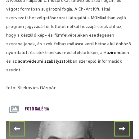
A Kossuth-díjasok c. műsorokat televíziós stáb rögzíti, és
vágott formában sugározni fogja. A Ch-Art Kft. által
szervezett beszélgetősorozat látogatói a MOMkultban zajló
program jegyvásárlói feltétel nélkül hozzájárulnak ahhoz,
hogy a készülő kép- és filmfelvételeken esetlegesen
szerepeljenek, és azok felhasználásra kerülhetnek különböző
nyomtatott és elektronikus médiafelületeken, a
Házirend
ben
és az
adatvédelmi szabályzat
okban szereplő információk
szerint.
fotó: Stekovics Gáspár
FOTÓ GALÉRIA