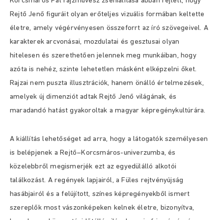
Korcsmáros Pál rajzművész zsenialitása abban rejlett, hogy
Rejtő Jenő figuráit olyan erőteljes vizuális formában keltette
életre, amely végérvényesen összeforrt az író szövegeivel. A
karakterek arcvonásai, mozdulatai és gesztusai olyan
hitelesen és szerethetően jelennek meg munkáiban, hogy
azóta is nehéz, szinte lehetetlen másként elképzelni őket.
Rajzai nem puszta illusztrációk, hanem önálló értelmezések,
amelyek új dimenziót adtak Rejtő Jenő világának, és
maradandó hatást gyakoroltak a magyar képregénykultúrára.
A kiállítás lehetőséget ad arra, hogy a látogatók személyesen
is belépjenek a Rejtő–Korcsmáros-univerzumba, és
közelebbről megismerjék ezt az egyedülálló alkotói
találkozást. A regények lapjairól, a Füles rejtvényújság
hasábjairól és a felújított, színes képregényekből ismert
szereplők most vászonképeken kelnek életre, bizonyítva,