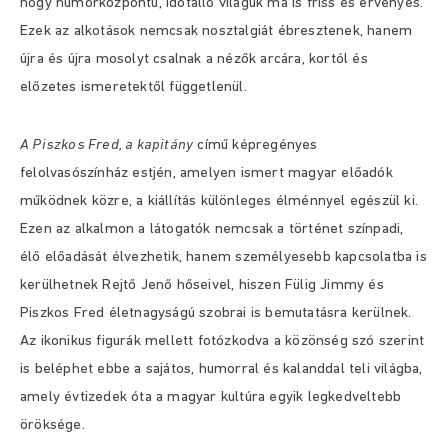
hogy humorközpontú, időtálló világuk ma is friss és érvényes.
Ezek az alkotások nemcsak nosztalgiát ébresztenek, hanem
újra és újra mosolyt csalnak a nézők arcára, kortól és
előzetes ismeretektől függetlenül.
A Piszkos Fred, a kapitány
című képregényes
felolvasószínház estjén, amelyen ismert magyar előadók
működnek közre, a kiállítás különleges élménnyel egészül ki.
Ezen az alkalmon a látogatók nemcsak a történet színpadi,
élő előadását élvezhetik, hanem személyesebb kapcsolatba is
kerülhetnek Rejtő Jenő hőseivel, hiszen Fülig Jimmy és
Piszkos Fred életnagyságú szobrai is bemutatásra kerülnek.
Az ikonikus figurák mellett fotózkodva a közönség szó szerint
is beléphet ebbe a sajátos, humorral és kalanddal teli világba,
amely évtizedek óta a magyar kultúra egyik legkedveltebb
öröksége.