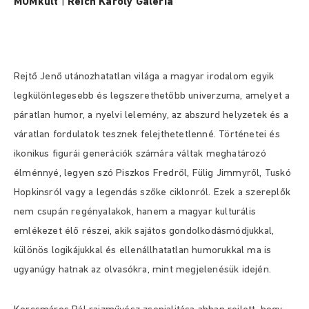
MOMkult
|
Reich Károly Galéria
Rejtő Jenő utánozhatatlan világa a magyar irodalom egyik
legkülönlegesebb és legszerethetőbb univerzuma, amelyet a
páratlan humor, a nyelvi lelemény, az abszurd helyzetek és a
váratlan fordulatok tesznek felejthetetlenné. Történetei és
ikonikus figurái generációk számára váltak meghatározó
élménnyé, legyen szó Piszkos Fredről, Fülig Jimmyről, Tuskó
Hopkinsról vagy a legendás szőke ciklonról. Ezek a szereplők
nem csupán regényalakok, hanem a magyar kulturális
emlékezet élő részei, akik sajátos gondolkodásmódjukkal,
különös logikájukkal és ellenállhatatlan humorukkal ma is
ugyanúgy hatnak az olvasókra, mint megjelenésük idején.