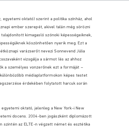
 egyetemi oktató) szerint a politika színház, ahol
tköznapi ember szerepét, akivel talán még sörözni
 tulajdonított kimagasló szónoki képességeiknek,
épességüknek köszönhetően nyerik meg. Ezt a
étköznapi varázserőt nevezi Sonnevend Júlia
lcsszavaként vizsgálja a sármot (és az ahhoz
etők a személyes vonzerőnek ezt a formáját –
legkülönbözőbb médiaplatformokon képes testet
megszerzése érdekében folytatott harcuk során
, egyetemi oktató, jelenleg a New York-i New
yetemi docens. 2004-ben jogászként diplomázott
szintén az ELTE-n végzett német és esztétika