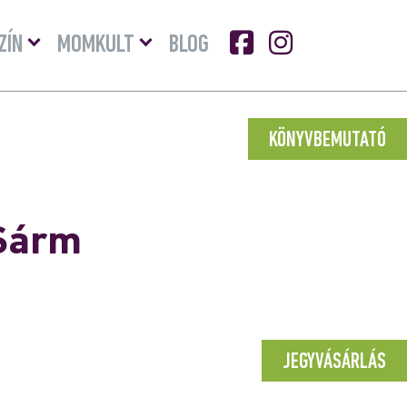
Menü
Menü
ZÍN
MOMKULT
BLOG
lenyitása
lenyitása
KÖNYVBEMUTATÓ
 Sárm
JEGYVÁSÁRLÁS