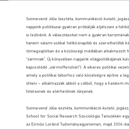
Sonnevend Júlia (esztéta, kommunikáció-kutató, jogász,
napjaink politikusai gyakran próbálják eljátszani a hé
is leülnénk. A választásokat nem a gyakran karizmának
hanem valami sokkal hétköznapibb és szerethetőbb k
tömegsajtóban és a közösségi médiában alkalmazott h
“sármnak”. Új könyvében napjaink világpolitikájának ku
kapcsolódó „sármoffenzívát”). A sikeres politikai vez
amely a politikai táborhoz való közelségre építve a 
ölteni – alkalmazzák abból a célból, hogy a hatalom 
hitelesnek és elérhetőnek tűnjenek.
Sonnevend Júlia esztéta, kommunikáció-kutató, jogász
School for Social Research Szociológia Tanszékén eg
az Eötvös Loránd Tudományegyetemen, majd 2006-ban 