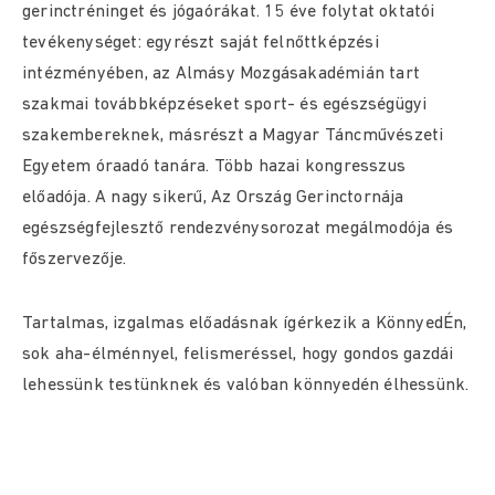
gerinctréninget és jógaórákat. 15 éve folytat oktatói
tevékenységet: egyrészt saját felnőttképzési
intézményében, az Almásy Mozgásakadémián tart
szakmai továbbképzéseket sport- és egészségügyi
szakembereknek, másrészt a Magyar Táncművészeti
Egyetem óraadó tanára. Több hazai kongresszus
előadója. A nagy sikerű, Az Ország Gerinctornája
egészségfejlesztő rendezvénysorozat megálmodója és
főszervezője.
Tartalmas, izgalmas előadásnak ígérkezik a KönnyedÉn,
sok aha-élménnyel, felismeréssel, hogy gondos gazdái
lehessünk testünknek és valóban könnyedén élhessünk.