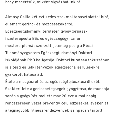
hogy megértsük, miként vigyázhatunk rá.
Almásy Csilla két évtizedes szakmai tapasztalattal bíró,
elismert gerinc- és mozgásszakértő.
Egészségtudományi területen gyógytornász-
fizioterapeuta BSc és egészségügyi tanár
mesterdiplomát szerzett, jelenleg pedig a Pécsi
Tudományegyetem Egészségtudományi Doktori
Iskolájának PhD hallgatója. Doktori kutatása fókuszában
is a testi és lelki tényezők egészségre, sérülésekre
gyakorolt hatása áll.
Élete a mozgásról és az egészségfejlesztésről szól.
Szakterülete a gerincbetegségek gyógyítása, de munkája
során a gyógyítás mellett már 20 éve a mai napig
rendszeresen vezet preventív célú edzéseket, éveken át
a legnagyobb fitneszrendezvények színpadán tartott