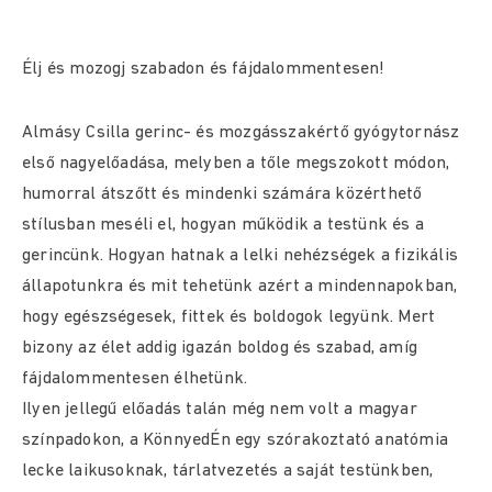
Élj és mozogj szabadon és fájdalommentesen!
Almásy Csilla gerinc- és mozgásszakértő gyógytornász
első nagyelőadása, melyben a tőle megszokott módon,
humorral átszőtt és mindenki számára közérthető
stílusban meséli el, hogyan működik a testünk és a
gerincünk. Hogyan hatnak a lelki nehézségek a fizikális
állapotunkra és mit tehetünk azért a mindennapokban,
hogy egészségesek, fittek és boldogok legyünk. Mert
bizony az élet addig igazán boldog és szabad, amíg
fájdalommentesen élhetünk.
Ilyen jellegű előadás talán még nem volt a magyar
színpadokon, a KönnyedÉn egy szórakoztató anatómia
lecke laikusoknak, tárlatvezetés a saját testünkben,