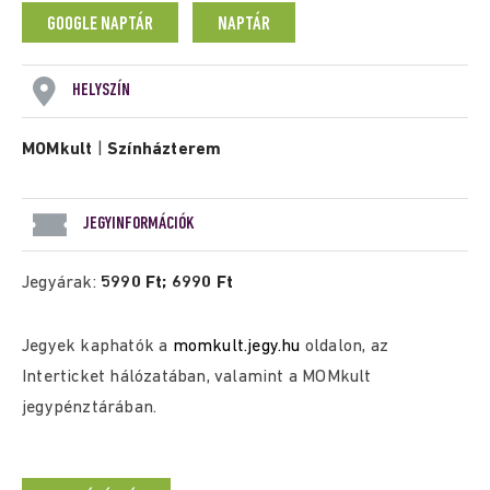
GOOGLE NAPTÁR
NAPTÁR
HELYSZÍN
MOMkult
|
Színházterem
JEGYINFORMÁCIÓK
Jegyárak:
5990 Ft; 6990 Ft
Jegyek kaphatók a
momkult.jegy.hu
oldalon, az
Interticket hálózatában, valamint a MOMkult
jegypénztárában.