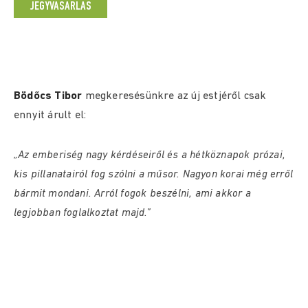
JEGYVÁSÁRLÁS
Bödőcs Tibor
megkeresésünkre az új estjéről csak
ennyit árult el:
„Az emberiség nagy kérdéseiről és a hétköznapok prózai,
kis pillanatairól fog szólni a műsor. Nagyon korai még erről
bármit mondani. Arról fogok beszélni, ami akkor a
legjobban foglalkoztat majd.”