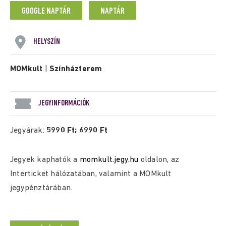
GOOGLE NAPTÁR
NAPTÁR
HELYSZÍN
MOMkult
|
Színházterem
JEGYINFORMÁCIÓK
Jegyárak:
5990 Ft; 6990 Ft
Jegyek kaphatók a
momkult.jegy.hu
oldalon, az
Interticket hálózatában, valamint a MOMkult
jegypénztárában.