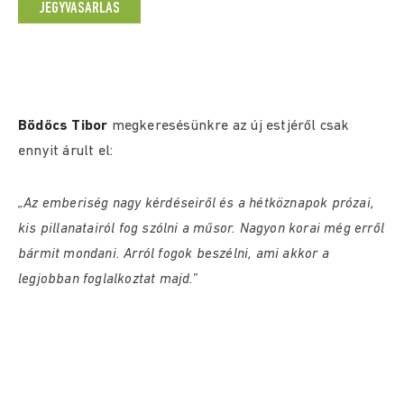
JEGYVÁSÁRLÁS
Bödőcs Tibor
megkeresésünkre az új estjéről csak
ennyit árult el:
„Az emberiség nagy kérdéseiről és a hétköznapok prózai,
kis pillanatairól fog szólni a műsor. Nagyon korai még erről
bármit mondani. Arról fogok beszélni, ami akkor a
legjobban foglalkoztat majd.”