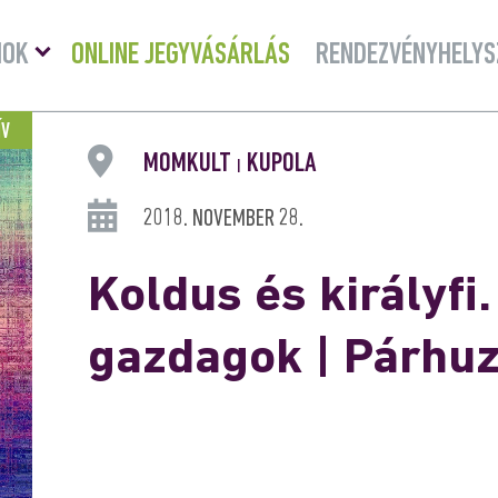
Menü
MOK
ONLINE JEGYVÁSÁRLÁS
RENDEZVÉNYHELYS
lenyitása
ÍV
MOMKULT
KUPOLA
|
2018. NOVEMBER 28.
Koldus és királyfi
gazdagok | Párhu