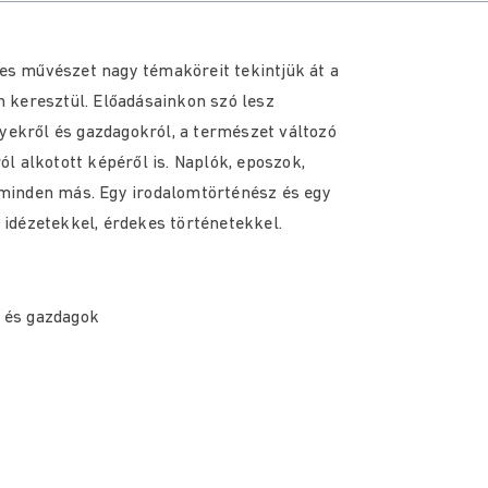
s művészet nagy témaköreit tekintjük át a
 keresztül. Előadásainkon szó lesz
nyekről és gazdagokról, a természet változó
l alkotott képéről is. Naplók, eposzok,
minden más. Egy irodalomtörténész és egy
idézetekkel, érdekes történetekkel.
 és gazdagok