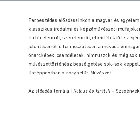
Párbeszédes előadásainkon a magyar és egyeteme
klasszikus irodalmi és képzőművészeti műfajokon
történelemről, szerelemről, ellentétekről, szegé
jelentéseiről, s természetesen a művész önmagáró
önarcképek, csendéletek, himnuszok és még sok 
művészettörténész beszélgetése sok-sok képpel, 
Középpontban a nagybetűs Művészet.
Az előadás témája |
Koldus és királyfi
– Szegények