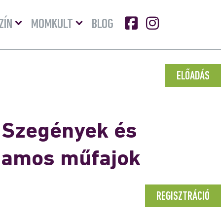
Menü
Menü
ZÍN
MOMKULT
BLOG
lenyitása
lenyitása
ELŐADÁS
. Szegények és
zamos műfajok
REGISZTRÁCIÓ