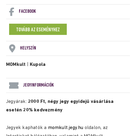
FACEBOOK
TOVÁBB AZ ESEMÉNYHEZ
HELYSZÍN
MOMkult
|
Kupola
JEGYINFORMÁCIÓK
Jegyárak:
2000 Ft, négy jegy egyidejű vásárlása
esetén 20% kedvezmény
Jegyek kaphatók a
momkult.jegy.hu
oldalon, az