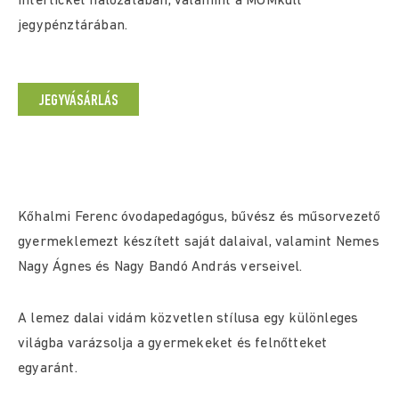
Interticket hálózatában, valamint a MOMkult
jegypénztárában.
JEGYVÁSÁRLÁS
Kőhalmi Ferenc óvodapedagógus, bűvész és műsorvezető
gyermeklemezt készített saját dalaival, valamint Nemes
Nagy Ágnes és Nagy Bandó András verseivel.
A lemez dalai vidám közvetlen stílusa egy különleges
világba varázsolja a gyermekeket és felnőtteket
egyaránt.