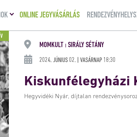
Menü
MOK
ONLINE JEGYVÁSÁRLÁS
RENDEZVÉNYHELYS
lenyitása
ÍV
MOMKULT
SIRÁLY SÉTÁNY
|
2024. JÚNIUS 02. | VASÁRNAP 18:30
Kiskunfélegyházi
Hegyvidéki Nyár, díjtalan rendezvénysoro