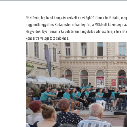
Rézfúvós, big band hangzás kedvelt és világhírű filmek betétdalai, me
nagymúltú együttes Budapesten ritkán lép fel, a MOMkult közönsége az
Hegyvidéki Nyár során a Kupolaterem hangulatos atmoszférája teremt e
koncertre válogatott dalokhoz.