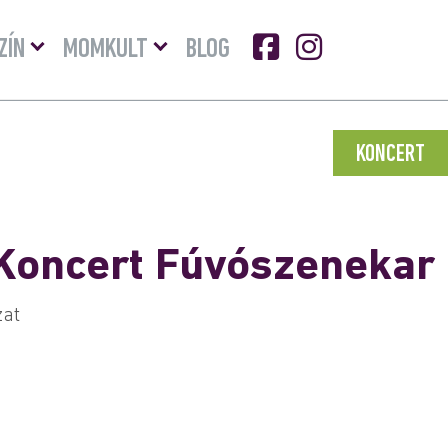
Menü
Menü
ZÍN
MOMKULT
BLOG
lenyitása
lenyitása
KONCERT
 Koncert Fúvószenekar
zat