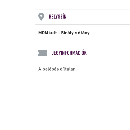
HELYSZÍN
MOMkult
|
Sirály sétány
JEGYINFORMÁCIÓK
A belépés díjtalan.