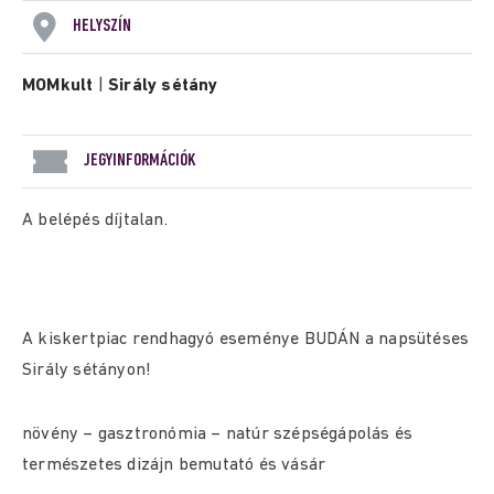
HELYSZÍN
MOMkult
|
Sirály sétány
JEGYINFORMÁCIÓK
A belépés díjtalan.
A kiskertpiac rendhagyó eseménye BUDÁN a napsütéses
Sirály sétányon!
növény – gasztronómia – natúr szépségápolás és
természetes dizájn bemutató és vásár