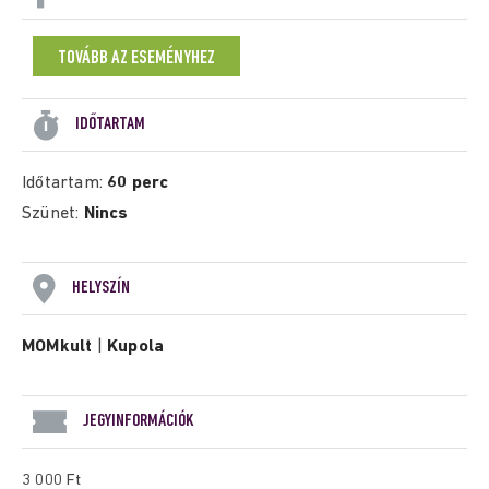
TOVÁBB AZ ESEMÉNYHEZ
IDŐTARTAM
Időtartam:
60 perc
Szünet:
Nincs
HELYSZÍN
MOMkult
|
Kupola
JEGYINFORMÁCIÓK
3 000 Ft