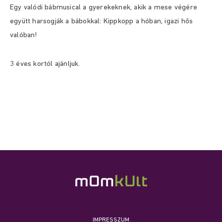
Egy valódi bábmusical a gyerekeknek, akik a mese végére
együtt harsogják a bábokkal: Kippkopp a hóban, igazi hős
valóban!
3 éves kortól ajánljuk.
IMPRESSZUM