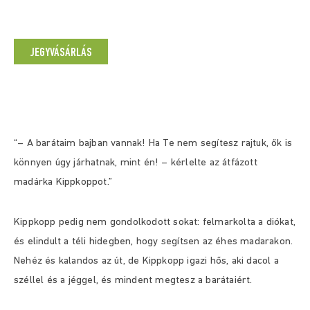
JEGYVÁSÁRLÁS
“– A barátaim bajban vannak! Ha Te nem segítesz rajtuk, ők is
könnyen úgy járhatnak, mint én! – kérlelte az átfázott
madárka Kippkoppot.”
Kippkopp pedig nem gondolkodott sokat: felmarkolta a diókat,
és elindult a téli hidegben, hogy segítsen az éhes madarakon.
Nehéz és kalandos az út, de Kippkopp igazi hős, aki dacol a
széllel és a jéggel, és mindent megtesz a barátaiért.