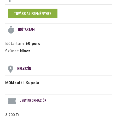
TOVÁBB AZ ESEMÉNYHEZ
IDŐTARTAM
Időtartam:
60 perc
Szünet:
Nincs
HELYSZÍN
MOMkult
|
Kupola
JEGYINFORMÁCIÓK
3 500 Ft