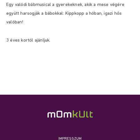
Egy valódi bábmusical a gyerekeknek, akik a mese végére
együtt harsogják a bábokkal: Kippkopp a hóban, igazi hős
valóban!
3 éves kortól ajánljuk.
IMPRESSZUM