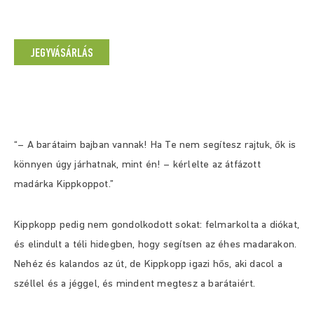
JEGYVÁSÁRLÁS
“– A barátaim bajban vannak! Ha Te nem segítesz rajtuk, ők is
könnyen úgy járhatnak, mint én! – kérlelte az átfázott
madárka Kippkoppot.”
Kippkopp pedig nem gondolkodott sokat: felmarkolta a diókat,
és elindult a téli hidegben, hogy segítsen az éhes madarakon.
Nehéz és kalandos az út, de Kippkopp igazi hős, aki dacol a
széllel és a jéggel, és mindent megtesz a barátaiért.