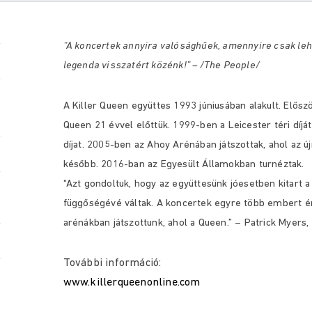
“A koncertek annyira valósághűek, amennyire csak leh
legenda visszatért közénk!” – /The People/
A Killer Queen együttes 1993 júniusában alakult. Elősz
Queen 21 évvel előttük.
1999-ben a Leicester téri díj
díjat. 2005-ben az Ahoy Arénában játszottak, ahol az ú
később.
2016-ban az Egyesült Államokban turnéztak.
“Azt gondoltuk, hogy az együttesünk jóesetben kitart 
függőségévé váltak. A koncertek egyre több embert ér
arénákban játszottunk, ahol a Queen.” – Patrick Myers,
További információ:
www.killerqueenonline.com