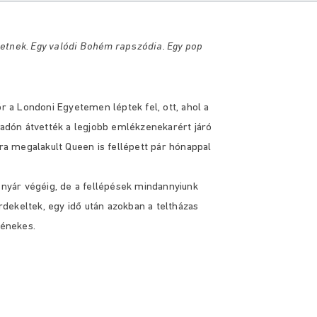
etnek. Egy valódi Bohém rapszódia. Egy pop
ör a Londoni Egyetemen léptek fel, ott, ahol a
átadón átvették a legjobb emlékzenekarért járó
jra megalakult Queen is fellépett pár hónappal
a nyár végéig, de a fellépések mindannyiunk
dekeltek, egy idő után azokban a teltházas
 énekes.