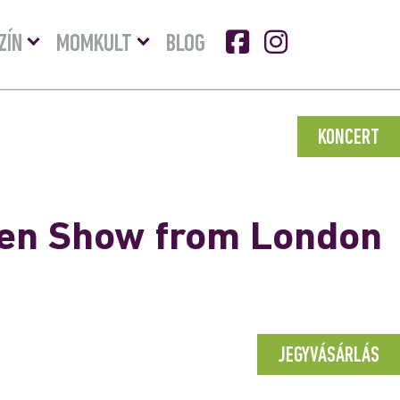
Menü
Menü
ZÍN
MOMKULT
BLOG
lenyitása
lenyitása
KONCERT
een Show from London
JEGYVÁSÁRLÁS