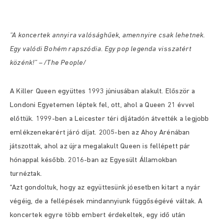
“A koncertek annyira valósághűek, amennyire csak lehetnek.
Egy valódi Bohém rapszódia. Egy pop legenda visszatért
közénk!” – /The People/
A Killer Queen együttes 1993 júniusában alakult. Először a
Londoni Egyetemen léptek fel, ott, ahol a Queen 21 évvel
előttük.
1999-ben a Leicester téri díjátadón átvették a legjobb
emlékzenekarért járó díjat. 2005-ben az Ahoy Arénában
játszottak, ahol az újra megalakult Queen is fellépett pár
hónappal később.
2016-ban az Egyesült Államokban
turnéztak.
“Azt gondoltuk, hogy az együttesünk jóesetben kitart a nyár
végéig, de a fellépések mindannyiunk függőségévé váltak. A
koncertek egyre több embert érdekeltek, egy idő után