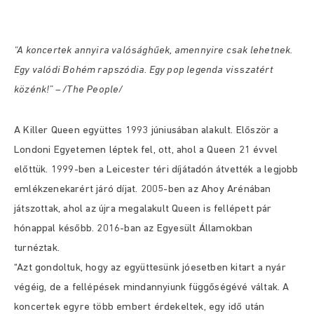
“A koncertek annyira valósághűek, amennyire csak lehetnek.
Egy valódi Bohém rapszódia. Egy pop legenda visszatért
közénk!” – /The People/
A Killer Queen együttes 1993 júniusában alakult. Először a
Londoni Egyetemen léptek fel, ott, ahol a Queen 21 évvel
előttük.
1999-ben a Leicester téri díjátadón átvették a legjobb
emlékzenekarért járó díjat. 2005-ben az Ahoy Arénában
játszottak, ahol az újra megalakult Queen is fellépett pár
hónappal később.
2016-ban az Egyesült Államokban
turnéztak.
“Azt gondoltuk, hogy az együttesünk jóesetben kitart a nyár
végéig, de a fellépések mindannyiunk függőségévé váltak. A
koncertek egyre több embert érdekeltek, egy idő után