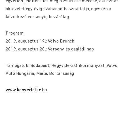
egyetlen jelöltet illet meg a zsűri elismerése, aki ezt az
oklevelet egy évig szabadon használtatja, egészen a
következő versenyig bezárólag.
Program:
2019. augusztus 19.: Volvo Brunch
2019. augusztus 20.: Verseny és családi nap
Támogatók: Budapest, Hegyvidéki Önkormányzat, Volvo
Autó Hungária, Miele, Bortársaság
www.kenyerlelke.hu