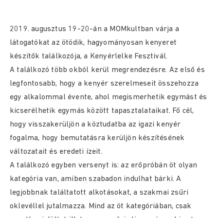
2019. augusztus 19-20-án a MOMkultban várja a
látogatókat az ötödik, hagyományosan kenyeret
készítők találkozója, a Kenyérlelke Fesztivál.
A találkozó több okból kerül megrendezésre. Az első és
legfontosabb, hogy a kenyér szerelmeseit összehozza
egy alkalommal évente, ahol megismerhetik egymást és
kicserélhetik egymás között tapasztalataikat. Fő cél,
hogy visszakerüljön a köztudatba az igazi kenyér
fogalma, hogy bemutatásra kerüljön készítésének
változatait és eredeti ízeit.
A találkozó egyben versenyt is: az erőpróbán öt olyan
kategória van, amiben szabadon indulhat bárki. A
legjobbnak találtatott alkotásokat, a szakmai zsűri
oklevéllel jutalmazza. Mind az öt kategóriában, csak